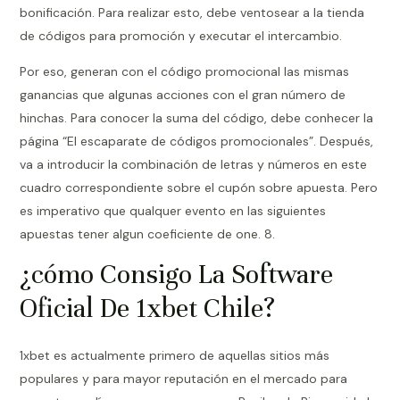
bonificación. Para realizar esto, debe ventosear a la tienda
de códigos para promoción y executar el intercambio.
Por eso, generan con el código promocional las mismas
ganancias que algunas acciones con el gran número de
hinchas. Para conocer la suma del código, debe conhecer la
página “El escaparate de códigos promocionales”. Después,
va a introducir la combinación de letras y números en este
cuadro correspondiente sobre el cupón sobre apuesta. Pero
es imperativo que qualquer evento en las siguientes
apuestas tener algun coeficiente de one. 8.
¿cómo Consigo La Software
Oficial De 1xbet Chile?
1xbet es actualmente primero de aquellas sitios más
populares y para mayor reputación en el mercado para