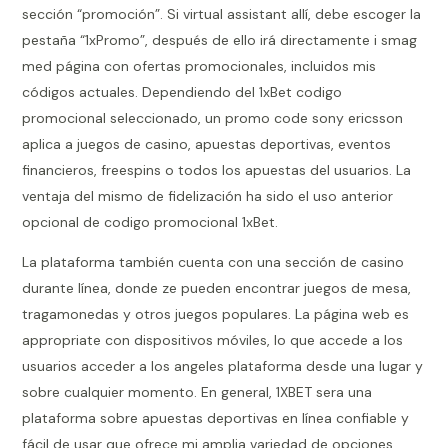
sección “promoción”. Si virtual assistant allí, debe escoger la
pestaña “1xPromo”, después de ello irá directamente i smag
med página con ofertas promocionales, incluidos mis
códigos actuales. Dependiendo del 1xBet codigo
promocional seleccionado, un promo code sony ericsson
aplica a juegos de casino, apuestas deportivas, eventos
financieros, freespins o todos los apuestas del usuarios. La
ventaja del mismo de fidelización ha sido el uso anterior
opcional de codigo promocional 1xBet.
La plataforma también cuenta con una sección de casino
durante línea, donde ze pueden encontrar juegos de mesa,
tragamonedas y otros juegos populares. La página web es
appropriate con dispositivos móviles, lo que accede a los
usuarios acceder a los angeles plataforma desde una lugar y
sobre cualquier momento. En general, 1XBET sera una
plataforma sobre apuestas deportivas en línea confiable y
fácil de usar que ofrece mi amplia variedad de opciones