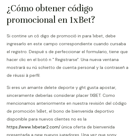
¿Cómo obtener código
promocional en 1xBet?
Si contine un có digo de promoció in para 1xbet, debe
ingresarlo en este campo correspondiente cuando cursaba
el registro. Despué s de perfeccionar el formulario, tiene que
hacer clic en el botó n " Registrarse". Una nueva ventana
mostrará su nú schietto de cuenta personal y la contraseñ a
de réussi à perfil.
Si eres un amante delete deporte y ght gusta apostar,
sinceramente deberías considerar placer 1XBET. Como
mencionamos anteriormente en nuestra revisión del código
de promoción 1xBet, el bono de bienvenida deportivo
disponible para nuevos clientes no es la
https://www.1xbetar2.com/
única oferta de bienvenida
presentada a new nuevos jugadores. Una vez que sony