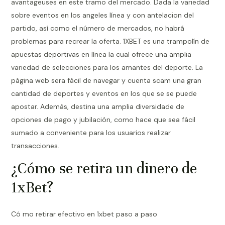
avantageuses en este tramo del mercado. Dada la variedad
sobre eventos en los angeles línea y con antelacion del
partido, así como el número de mercados, no habrá
problemas para recrear la oferta. 1XBET es una trampolín de
apuestas deportivas en línea la cual ofrece una amplia
variedad de selecciones para los amantes del deporte. La
página web sera fácil de navegar y cuenta scam una gran
cantidad de deportes y eventos en los que se se puede
apostar. Además, destina una amplia diversidade de
opciones de pago y jubilación, como hace que sea fácil
sumado a conveniente para los usuarios realizar
transacciones.
¿Cómo se retira un dinero de
1xBet?
Có mo retirar efectivo en 1xbet paso a paso