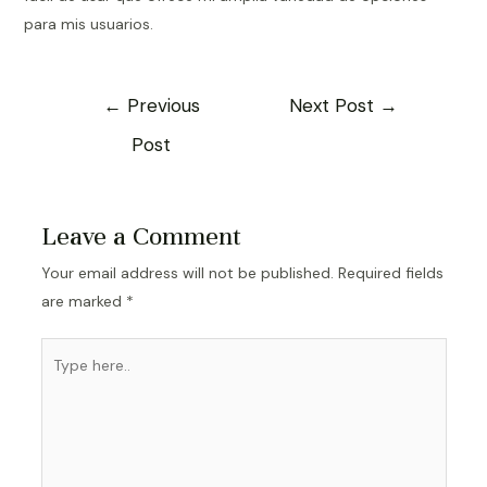
para mis usuarios.
Post
←
Previous
Next Post
→
navigation
Post
Leave a Comment
Your email address will not be published.
Required fields
are marked
*
Type
here..