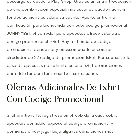
descargarse desde la Play Shop. Gracias an una introducción
de una combinación especial, mis usuarios pueden adherir
fondos adicionales sobre su cuenta. Aparte entre ma
bonificación para bienvenida con este código promocional
JOHNNYBET, el corredor para apuestas ofrece este otro
codigo promocional 1xBet. Hay mi tienda de código
promocional donde sony ericsson puede encontrar
alrededor de 27 codigo de promocion 1xBet. Por supuesto, la
casa de apuestas no se limita an una 1xBet promociones
para deleitar constantemente a sus usuarios.
Ofertas Adicionales De 1xbet
Con Codigo Promocional
Si ahora tiene 18, regístrese en el web de la casa sobre
apuestas confiable, expose el código promocional y
comience a new jugar bajo algunas condiciones más