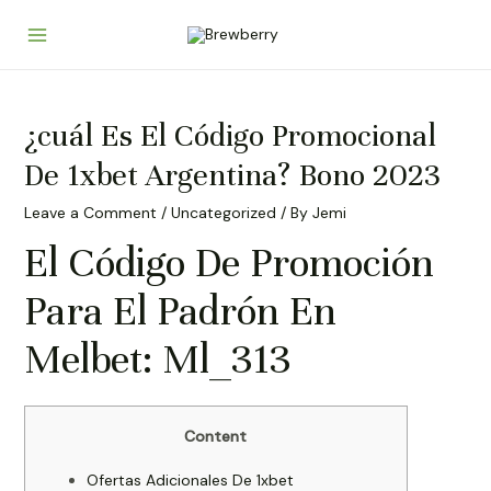
Skip
to
Main
content
Menu
¿cuál Es El Código Promocional
De 1xbet Argentina? Bono 2023
Leave a Comment
/
Uncategorized
/ By
Jemi
El Código De Promoción
Para El Padrón En
Melbet: Ml_313
Content
Ofertas Adicionales De 1xbet