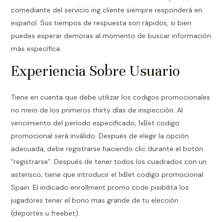
comediante del servicio ing cliente siempre responderá en
español. Sus tiempos de respuesta son rápidos, si bien
puedes esperar demoras al momento de buscar información
más específica.
Experiencia Sobre Usuario
Tiene en cuenta que debe utilizar los codigos promocionales
no meio de los primeros thirty días de inspección. Al
vencimiento del período especificado, 1xBet codigo
promocional será inválido. Después de elegir la opción
adecuada, debe registrarse haciendo clic durante el botón
“registrarse”. Después de tener todos los cuadrados con un
asterisco, tiene que introducir el 1xBet codigo promocional
Spain. El indicado enrollment promo code pisibilita los
jugadores tener el bono mas grande de tu elección
(deportes u freebet).