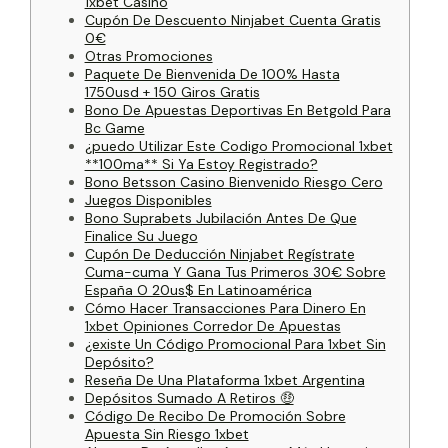
1xbet Casino
Cupón De Descuento Ninjabet Cuenta Gratis
0€
Otras Promociones
Paquete De Bienvenida De 100% Hasta
1750usd + 150 Giros Gratis
Bono De Apuestas Deportivas En Betgold Para
Bc Game
¿puedo Utilizar Este Codigo Promocional 1xbet
**100ma** Si Ya Estoy Registrado?
Bono Betsson Casino Bienvenido Riesgo Cero
Juegos Disponibles
Bono Suprabets Jubilación Antes De Que
Finalice Su Juego
Cupón De Deducción Ninjabet Regístrate
Cuma-cuma Y Gana Tus Primeros 30€ Sobre
España O 20us$ En Latinoamérica
Cómo Hacer Transacciones Para Dinero En
1xbet Opiniones Corredor De Apuestas
¿existe Un Código Promocional Para 1xbet Sin
Depósito?
Reseña De Una Plataforma 1xbet Argentina
Depósitos Sumado A Retiros 🤑
Código De Recibo De Promoción Sobre
Apuesta Sin Riesgo 1xbet