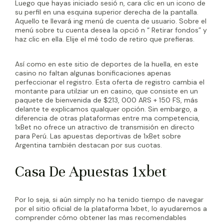
Luego que hayas iniciado sesió n, cara clic en un icono de
su perfil en una esquina superior derecha de la pantalla.
Aquello te llevará ing menú de cuenta de usuario. Sobre el
menú sobre tu cuenta desea la opció n “ Retirar fondos” y
haz clic en ella. Elije el mé todo de retiro que prefieras.
Así como en este sitio de deportes de la huella, en este
casino no faltan algunas bonificaciones apenas
perfeccionar el registro. Esta oferta de registro cambia el
montante para utilziar un en casino, que consiste en un
paquete de bienvenida de $213, 000 ARS + 150 FS, más
delante te explicamos qualquer opción. Sin embargo, a
diferencia de otras plataformas entre ma competencia,
1xBet no ofrece un atractivo de transmisión en directo
para Perú. Las apuestas deportivas de 1xBet sobre
Argentina también destacan por sus cuotas.
Casa De Apuestas 1xbet
Por lo seja, si aún simply no ha tenido tiempo de navegar
por el sitio oficial de la plataforma 1xbet, lo ayudaremos a
comprender cómo obtener las mas recomendables