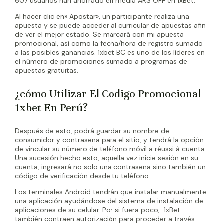
607 usuarios han ahorrado en media ARS OFF en 1xBet.
Al hacer clic en» Apostar», un participante realiza una
apuesta y se puede acceder al curricular de apuestas afin
de ver el mejor estado. Se marcará con mi apuesta
promocional, así como la fecha/hora de registro sumado
a las posibles ganancias. 1xbet BC es uno de los líderes en
el número de promociones sumado a programas de
apuestas gratuitas.
¿cómo Utilizar El Codigo Promocional
1xbet En Perú?
Después de esto, podrá guardar su nombre de
consumidor y contraseña para el sitio, y tendrá la opción
de vincular su número de teléfono móvil a réussi à cuenta.
Una sucesión hecho esto, aquella vez inicie sesión en su
cuenta, ingresará no solo una contraseña sino también un
código de verificación desde tu teléfono.
Los terminales Android tendrán que instalar manualmente
una aplicación ayudándose del sistema de instalación de
aplicaciones de su celular. Por si fuera poco, 1xBet
también contraen autorización para proceder a través