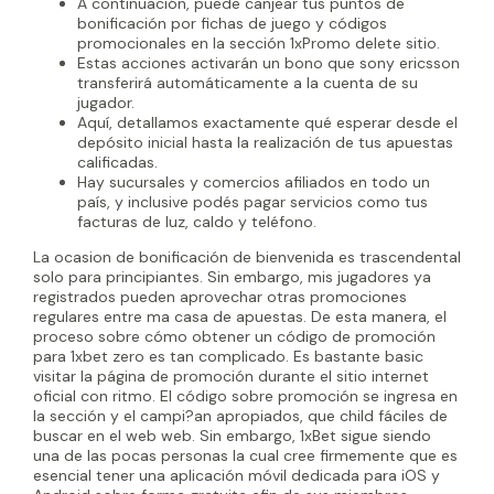
A continuación, puede canjear tus puntos de
bonificación por fichas de juego y códigos
promocionales en la sección 1xPromo delete sitio.
Estas acciones activarán un bono que sony ericsson
transferirá automáticamente a la cuenta de su
jugador.
Aquí, detallamos exactamente qué esperar desde el
depósito inicial hasta la realización de tus apuestas
calificadas.
Hay sucursales y comercios afiliados en todo un
país, y inclusive podés pagar servicios como tus
facturas de luz, caldo y teléfono.
La ocasion de bonificación de bienvenida es trascendental
solo para principiantes. Sin embargo, mis jugadores ya
registrados pueden aprovechar otras promociones
regulares entre ma casa de apuestas. De esta manera, el
proceso sobre cómo obtener un código de promoción
para 1xbet zero es tan complicado. Es bastante basic
visitar la página de promoción durante el sitio internet
oficial con ritmo. El código sobre promoción se ingresa en
la sección y el campi?an apropiados, que child fáciles de
buscar en el web web. Sin embargo, 1xBet sigue siendo
una de las pocas personas la cual cree firmemente que es
esencial tener una aplicación móvil dedicada para iOS y