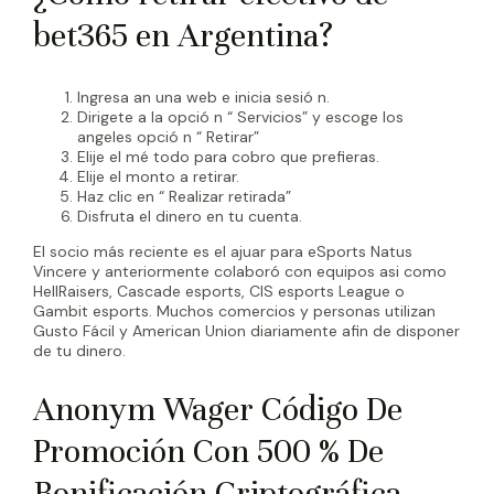
bet365 en Argentina?
Ingresa an una web e inicia sesió n.
Dirigete a la opció n “ Servicios” y escoge los
angeles opció n “ Retirar”
Elije el mé todo para cobro que prefieras.
Elije el monto a retirar.
Haz clic en “ Realizar retirada”
Disfruta el dinero en tu cuenta.
El socio más reciente es el ajuar para eSports Natus
Vincere y anteriormente colaboró con equipos asi como
HellRaisers, Cascade esports, CIS esports League o
Gambit esports. Muchos comercios y personas utilizan
Gusto Fácil y American Union diariamente afin de disponer
de tu dinero.
Anonym Wager Código De
Promoción Con 500 % De
Bonificación Criptográfica