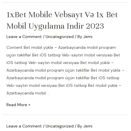
Azərbaycanda
1xBet Mobile Vebsayt Və 1x Bet
1xBet
saytında
Mobil Uygulama Indir 2023
qeydiyyatdan
Leave a Comment
/
Uncategorized
/ By
Jemi
keçin,
yeni
Content Bet mobil yükle – Azərbaycanda mobil proqram
müştərilər
üçün təkliflər Bet iOS tətbiqi Veb-saytın mobil versiyası Bet
üçün
iOS tətbiqi Veb-saytın mobil versiyası Bet mobil yükle –
bonus
Azərbaycanda mobil proqram üçün təkliflər Bet mobil yükle –
Azərbaycanda mobil proqram üçün təkliflər Bet iOS tətbiqi
Veb-saytın mobil versiyası Bet iOS tətbiqi Bet mobil yükle –
Azərbaycanda mobil …
1xBet
Read More »
Mobile
Vebsayt
Leave a Comment
/
Uncategorized
/ By
Jemi
Və