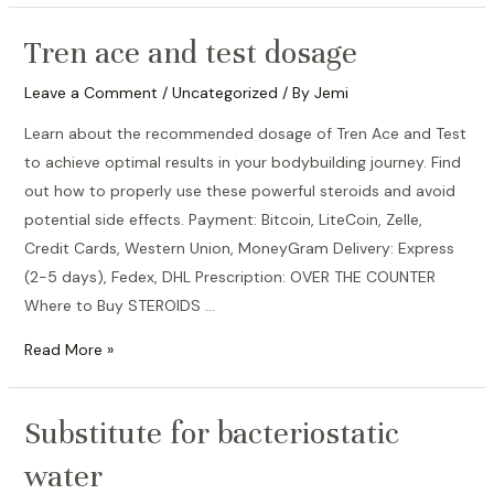
Services
Tren ace and test dosage
by
Masters
Leave a Comment
/
Uncategorized
/ By
Jemi
with
Learn about the recommended dosage of Tren Ace and Test
PaperHelp
to achieve optimal results in your bodybuilding journey. Find
out how to properly use these powerful steroids and avoid
potential side effects. Payment: Bitcoin, LiteCoin, Zelle,
Credit Cards, Western Union, MoneyGram Delivery: Express
(2-5 days), Fedex, DHL Prescription: OVER THE COUNTER
Where to Buy STEROIDS …
Tren
Read More »
ace
and
Substitute for bacteriostatic
test
dosage
water