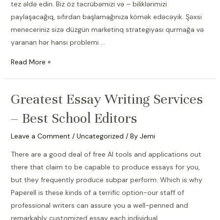
tez əldə edin. Biz öz təcrübəmizi və – biliklərimizi
paylaşacağıq, sıfırdan başlamağınıza kömək edəcəyik. Şəxsi
meneceriniz sizə düzgün marketinq strategiyası qurmağa və
yaranan hər hansı problemi …
Read More »
Greatest Essay Writing Services
– Best School Editors
Leave a Comment
/
Uncategorized
/ By
Jemi
There are a good deal of free AI tools and applications out
there that claim to be capable to produce essays for you,
but they frequently produce subpar perform. Which is why
Paperell is these kinds of a terrific option-our staff of
professional writers can assure you a well-penned and
remarkably customized essay each individual …