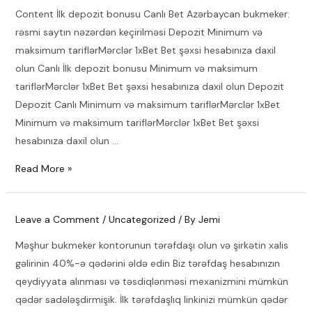
1x
Content İlk depozit bonusu Canlı Bet Azərbaycan bukmeker:
Bet
rəsmi saytın nəzərdən keçirilməsi Depozit Minimum və
Mobil
maksimum tariflərMərclər 1xBet Bet şəxsi hesabınıza daxil
Uygulama
olun Canlı İlk depozit bonusu Minimum və maksimum
Indir
tariflərMərclər 1xBet Bet şəxsi hesabınıza daxil olun Depozit
2023
Depozit Canlı Minimum və maksimum tariflərMərclər 1xBet
Minimum və maksimum tariflərMərclər 1xBet Bet şəxsi
hesabınıza daxil olun …
Read More »
Leave a Comment
/
Uncategorized
/ By
Jemi
Məşhur bukmeker kontorunun tərəfdaşı olun və şirkətin xalis
gəlirinin 40%-ə qədərini əldə edin Biz tərəfdaş hesabınızın
qeydiyyata alınması və təsdiqlənməsi mexanizmini mümkün
qədər sadələşdirmişik. İlk tərəfdaşlıq linkinizi mümkün qədər