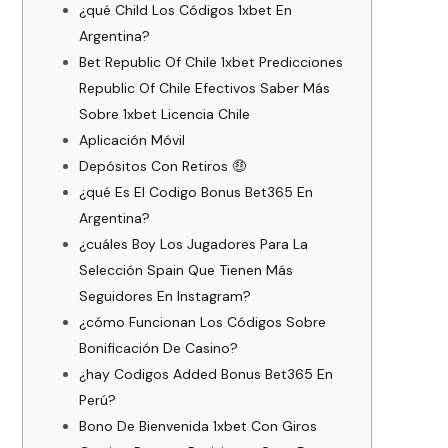
¿qué Child Los Códigos 1xbet En
Argentina?
Bet Republic Of Chile 1xbet Predicciones
Republic Of Chile Efectivos Saber Más
Sobre 1xbet Licencia Chile
Aplicación Móvil
Depósitos Con Retiros 🤑
¿qué Es El Codigo Bonus Bet365 En
Argentina?
¿cuáles Boy Los Jugadores Para La
Selección Spain Que Tienen Más
Seguidores En Instagram?
¿cómo Funcionan Los Códigos Sobre
Bonificación De Casino?
¿hay Codigos Added Bonus Bet365 En
Perú?
Bono De Bienvenida 1xbet Con Giros