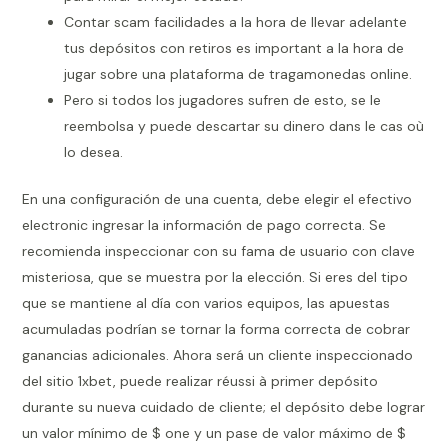
Contar scam facilidades a la hora de llevar adelante
tus depósitos con retiros es important a la hora de
jugar sobre una plataforma de tragamonedas online.
Pero si todos los jugadores sufren de esto, se le
reembolsa y puede descartar su dinero dans le cas où
lo desea.
En una configuración de una cuenta, debe elegir el efectivo
electronic ingresar la información de pago correcta. Se
recomienda inspeccionar con su fama de usuario con clave
misteriosa, que se muestra por la elección. Si eres del tipo
que se mantiene al día con varios equipos, las apuestas
acumuladas podrían se tornar la forma correcta de cobrar
ganancias adicionales. Ahora será un cliente inspeccionado
del sitio 1xbet, puede realizar réussi à primer depósito
durante su nueva cuidado de cliente; el depósito debe lograr
un valor mínimo de $ one y un pase de valor máximo de $