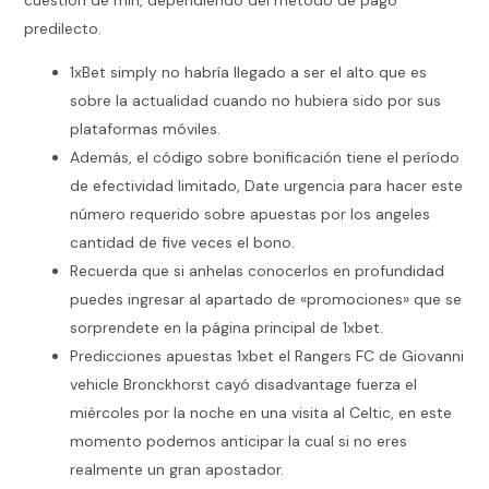
cuestión de min, dependiendo del método de pago
predilecto.
1xBet simply no habría llegado a ser el alto que es
sobre la actualidad cuando no hubiera sido por sus
plataformas móviles.
Además, el código sobre bonificación tiene el período
de efectividad limitado, Date urgencia para hacer este
número requerido sobre apuestas por los angeles
cantidad de five veces el bono.
Recuerda que si anhelas conocerlos en profundidad
puedes ingresar al apartado de «promociones» que se
sorprendete en la página principal de 1xbet.
Predicciones apuestas 1xbet el Rangers FC de Giovanni
vehicle Bronckhorst cayó disadvantage fuerza el
miércoles por la noche en una visita al Celtic, en este
momento podemos anticipar la cual si no eres
realmente un gran apostador.