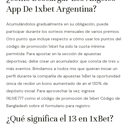
App De 1xbet Argentina?
Acumulándolos gradualmente en su obligación, puede
participar durante los sorteos mensuales de varios premios.
Otro punto que incluye respecto a cómo usar los puntos del
código de promoción 1xbet ha sido la cuota mínima
permitida. Para apostar en la sección de apuestas
deportivas, debe crear un acumulador que consta de tres u
más eventos. Brindamos a todos mis que quieran iniciar un
perfil durante la compañía de apuestas 1xBet la oportunidad
única de recibir un bono aumentado de an el 130% de
depósito inicial. Para aprovechar la vez, ingrese
1XLIVE777 como el código de promoción de 1xbet Código de
Bangladesh sobre el formulario para registro.
¿Qué significa el 13 en 1xBet?