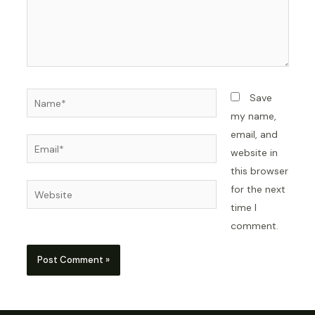
Name*
Save
my name,
email, and
Email*
website in
this browser
Website
for the next
time I
comment.