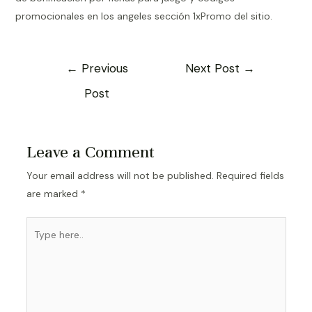
promocionales en los angeles sección 1xPromo del sitio.
Post
←
Previous
Next Post
→
navigation
Post
Leave a Comment
Your email address will not be published.
Required fields
are marked
*
Type
here..