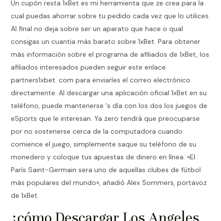
Un cupón resta 1xBet es mi herramienta que ze crea para la
cual puedas ahorrar sobre tu pedido cada vez que lo utilices.
Al final no deja sobre ser un aparato que hace o qual
consigas un cuantia más barato sobre 1xBet. Para obtener
más información sobre el programa de afiliados de 1xBet, los
afiliados interesados pueden seguir este enlace
partners1xbet. com para enviarles el correo electrónico
directamente. Al descargar una aplicación oficial 1xBet en su
teléfono, puede mantenerse ‘s día con los dos los juegos de
eSports que le interesan. Ya zero tendrá que preocuparse
por no sostenerse cerca de la computadora cuando
comience el juego, simplemente saque su teléfono de su
monedero y coloque tus apuestas de dinero en línea. «El
París Saint-Germain sera uno de aquellas clubes de fútbol
más populares del mundo», añadió Alex Sommers, portavoz
de 1xBet.
¿cómo Descargar Los Angeles