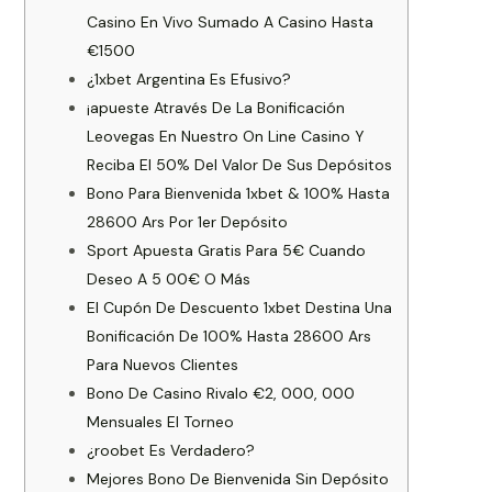
Casino En Vivo Sumado A Casino Hasta
€1500
¿1xbet Argentina Es Efusivo?
¡apueste Através De La Bonificación
Leovegas En Nuestro On Line Casino Y
Reciba El 50% Del Valor De Sus Depósitos
Bono Para Bienvenida 1xbet & 100% Hasta
28600 Ars Por 1er Depósito
Sport Apuesta Gratis Para 5€ Cuando
Deseo A 5 00€ O Más
El Cupón De Descuento 1xbet Destina Una
Bonificación De 100% Hasta 28600 Ars
Para Nuevos Clientes
Bono De Casino Rivalo €2, 000, 000
Mensuales El Torneo
¿roobet Es Verdadero?
Mejores Bono De Bienvenida Sin Depósito