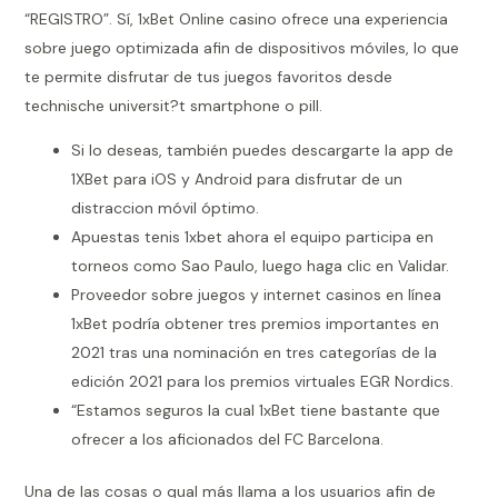
“REGISTRO”. Sí, 1xBet Online casino ofrece una experiencia
sobre juego optimizada afin de dispositivos móviles, lo que
te permite disfrutar de tus juegos favoritos desde
technische universit?t smartphone o pill.
Si lo deseas, también puedes descargarte la app de
1XBet para iOS y Android para disfrutar de un
distraccion móvil óptimo.
Apuestas tenis 1xbet ahora el equipo participa en
torneos como Sao Paulo, luego haga clic en Validar.
Proveedor sobre juegos y internet casinos en línea
1xBet podría obtener tres premios importantes en
2021 tras una nominación en tres categorías de la
edición 2021 para los premios virtuales EGR Nordics.
“Estamos seguros la cual 1xBet tiene bastante que
ofrecer a los aficionados del FC Barcelona.
Una de las cosas o qual más llama a los usuarios afin de