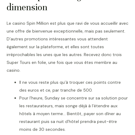
dimension
Le casino Spin Million est plus que ravi de vous accueillir avec
une offre de bienvenue exceptionnelle, mais pas seulement.
D’autres promotions intéressantes vous attendent
également sur la plateforme, et elles sont toutes
irréprochables les unes que les autres. Recevez donc trois
Super Tours en folie, une fois que vous êtes membre au
casino.
Il ne vous reste plus qu’à troquer ces points contre
des euros et ce, par tranche de 500.
Pour l’heure, Sunday se concentre sur sa solution pour
les restaurateurs, mais songe déjà à l’étendre aux
hôtels à moyen terme… Bientôt, payer son dîner au
restaurant puis sa nuit d’hôtel prendra peut-être
moins de 30 secondes.