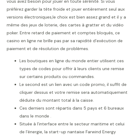
vous avez besoin pour jouer en toute sérénité. Si vous
préférez garder la tête froide et jouer entièrement seul aux
versions électroniques,le choix est bien assez grand et il y a
même des jeux de loterie, des cartes à gratter et du vidéo
poker. Entre retard de paiement et comptes bloqués, ce
casino en ligne ne brille pas par sa rapidité d’exécution de
paiement et de résolution de problèmes.
Les boutiques en ligne du monde entier utilisent ces
types de codes pour offrir à leurs clients une remise
sur certains produits ou commandes.
Le second est un lien avec un code promo, il suffit de
cliquer dessus et votre remise sera automatiquement
déduite du montant total à la caisse.
Ces derniers sont répartis dans 5 pays et 6 bureaux
dans le monde .
Située à l’interface entre le secteur maritime et celui
de l’énergie, la start-up nantaise Farwind Energy