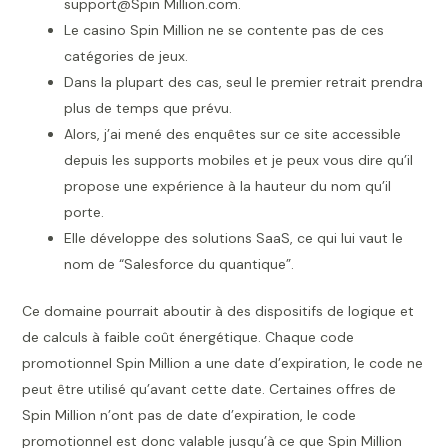
support@Spin Million.com.
Le casino Spin Million ne se contente pas de ces
catégories de jeux.
Dans la plupart des cas, seul le premier retrait prendra
plus de temps que prévu.
Alors, j’ai mené des enquêtes sur ce site accessible
depuis les supports mobiles et je peux vous dire qu’il
propose une expérience à la hauteur du nom qu’il
porte.
Elle développe des solutions SaaS, ce qui lui vaut le
nom de “Salesforce du quantique”.
Ce domaine pourrait aboutir à des dispositifs de logique et
de calculs à faible coût énergétique. Chaque code
promotionnel Spin Million a une date d’expiration, le code ne
peut être utilisé qu’avant cette date. Certaines offres de
Spin Million n’ont pas de date d’expiration, le code
promotionnel est donc valable jusqu’à ce que Spin Million