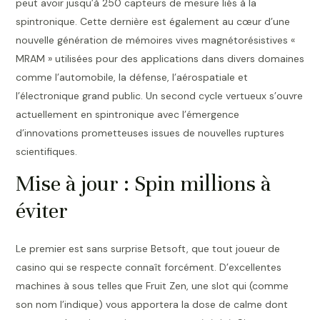
peut avoir jusqu’à 250 capteurs de mesure liés à la
spintronique. Cette dernière est également au cœur d’une
nouvelle génération de mémoires vives magnétorésistives «
MRAM » utilisées pour des applications dans divers domaines
comme l’automobile, la défense, l’aérospatiale et
l’électronique grand public. Un second cycle vertueux s’ouvre
actuellement en spintronique avec l’émergence
d’innovations prometteuses issues de nouvelles ruptures
scientifiques.
Mise à jour : Spin millions à
éviter
Le premier est sans surprise Betsoft, que tout joueur de
casino qui se respecte connaît forcément. D’excellentes
machines à sous telles que Fruit Zen, une slot qui (comme
son nom l’indique) vous apportera la dose de calme dont