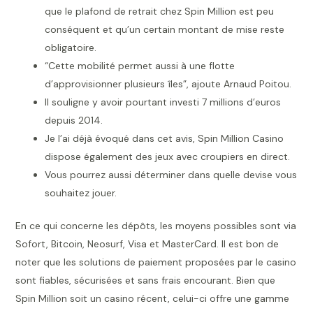
que le plafond de retrait chez Spin Million est peu
conséquent et qu’un certain montant de mise reste
obligatoire.
“Cette mobilité permet aussi à une flotte
d’approvisionner plusieurs îles”, ajoute Arnaud Poitou.
Il souligne y avoir pourtant investi 7 millions d’euros
depuis 2014.
Je l’ai déjà évoqué dans cet avis, Spin Million Casino
dispose également des jeux avec croupiers en direct.
Vous pourrez aussi déterminer dans quelle devise vous
souhaitez jouer.
En ce qui concerne les dépôts, les moyens possibles sont via
Sofort, Bitcoin, Neosurf, Visa et MasterCard. Il est bon de
noter que les solutions de paiement proposées par le casino
sont fiables, sécurisées et sans frais encourant. Bien que
Spin Million soit un casino récent, celui-ci offre une gamme