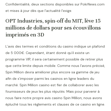
Confidentialité, deux sections disponibles sur PokrNews.com
et mises à jour dès que l’actualité l’exige.
OPT Industries, spin-off du MIT, lève 15
millions de dollars pour ses écouvillons
imprimés en 3D
L’avis des termes et conditions du casino indique un plafond
de 5 000€. Cependant, étant donné qu’il existe un
programme VIP, il sera certainement possible de retirer plus
que cette limite depuis mobile. Comme nous l’avons précisé,
Spin Million devra améliorer plus encore sa gamme de jeu
afin de s’imposer parmi les casinos en ligne leaders du
marché. Spin Million casino est fier de collaborer avec les
fournisseurs de jeux les plus réputés. Mais pour parvenir à
nous faire notre propre avis casino Spin Million, nous avons
épluché tous les règlements et clauses de ce casino en ligne.