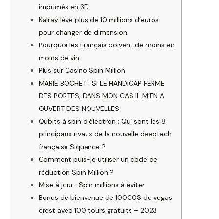
imprimés en 3D
Kalray lève plus de 10 millions d’euros
pour changer de dimension
Pourquoi les Français boivent de moins en
moins de vin
Plus sur Casino Spin Million
MARIE BOCHET : SI LE HANDICAP FERME
DES PORTES, DANS MON CAS IL M’EN A
OUVERT DES NOUVELLES
Qubits à spin d’électron : Qui sont les 8
principaux rivaux de la nouvelle deeptech
française Siquance ?
Comment puis-je utiliser un code de
réduction Spin Million ?
Mise à jour : Spin millions à éviter
Bonus de bienvenue de 10000$ de vegas
crest avec 100 tours gratuits – 2023