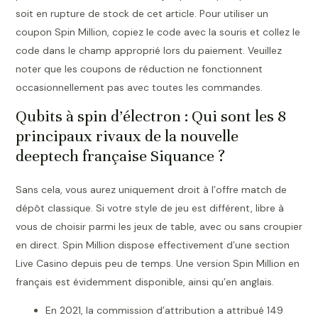
soit en rupture de stock de cet article. Pour utiliser un
coupon Spin Million, copiez le code avec la souris et collez le
code dans le champ approprié lors du paiement. Veuillez
noter que les coupons de réduction ne fonctionnent
occasionnellement pas avec toutes les commandes.
Qubits à spin d’électron : Qui sont les 8
principaux rivaux de la nouvelle
deeptech française Siquance ?
Sans cela, vous aurez uniquement droit à l’offre match de
dépôt classique. Si votre style de jeu est différent, libre à
vous de choisir parmi les jeux de table, avec ou sans croupier
en direct. Spin Million dispose effectivement d’une section
Live Casino depuis peu de temps. Une version Spin Million en
français est évidemment disponible, ainsi qu’en anglais.
En 2021, la commission d’attribution a attribué 149