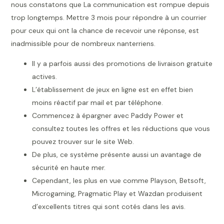
nous constatons que La communication est rompue depuis
trop longtemps. Mettre 3 mois pour répondre à un courrier
pour ceux qui ont la chance de recevoir une réponse, est
inadmissible pour de nombreux nanterriens.
Il y a parfois aussi des promotions de livraison gratuite
actives.
L’établissement de jeux en ligne est en effet bien
moins réactif par mail et par téléphone.
Commencez à épargner avec Paddy Power et
consultez toutes les offres et les réductions que vous
pouvez trouver sur le site Web.
De plus, ce système présente aussi un avantage de
sécurité en haute mer.
Cependant, les plus en vue comme Playson, Betsoft,
Microgaming, Pragmatic Play et Wazdan produisent
d’excellents titres qui sont cotés dans les avis.