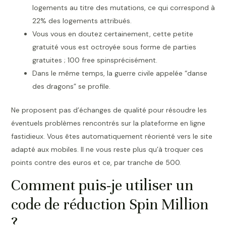
logements au titre des mutations, ce qui correspond à
22% des logements attribués.
Vous vous en doutez certainement, cette petite
gratuité vous est octroyée sous forme de parties
gratuites ; 100 free spinsprécisément.
Dans le même temps, la guerre civile appelée “danse
des dragons” se profile.
Ne proposent pas d’échanges de qualité pour résoudre les
éventuels problèmes rencontrés sur la plateforme en ligne
fastidieux. Vous êtes automatiquement réorienté vers le site
adapté aux mobiles. Il ne vous reste plus qu’à troquer ces
points contre des euros et ce, par tranche de 500.
Comment puis-je utiliser un
code de réduction Spin Million
?