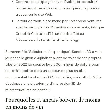
Commencez à épargner avec Evobet et consultez
toutes les offres et les réductions que vous pouvez
trouver sur le site Web.
Le tour de table a été mené par Northpond Ventures
avec la participation d’investisseurs existants, tels que
Crosslink Capital et E14, un fonds affilié au
Massachusetts Institute of Technology .
Surnommé le “Salesforce du quantique”, SandboxAQ a vu le
jour dans le giron d’Alphabet avant de voler de ses propres
ailes en 2022. La société lève 500 millions de dollars pour
rester à la pointe dans un secteur de plus en plus
concurrentiel. La start-up OPT Industries, spin-off du MIT, a
développé une plateforme d’impression 3D de
microstructures en continu.
Pourquoi les Français boivent de moins
en moins de vin