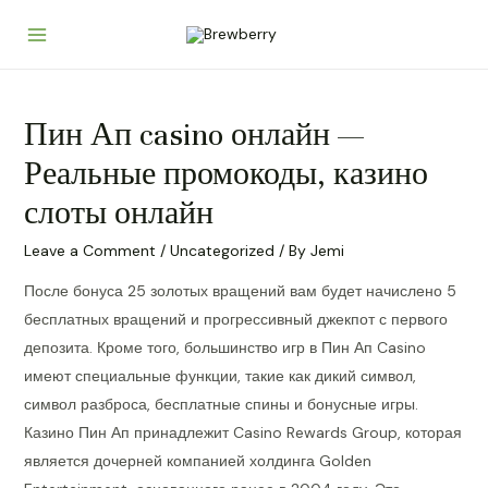
Skip
to
Main
content
Menu
Пин Ап casino онлайн —
Реальные промокоды, казино
слоты онлайн
Leave a Comment
/
Uncategorized
/ By
Jemi
После бонуса 25 золотых вращений вам будет начислено 5
бесплатных вращений и прогрессивный джекпот с первого
депозита. Кроме того, большинство игр в Пин Ап Casino
имеют специальные функции, такие как дикий символ,
символ разброса, бесплатные спины и бонусные игры.
Казино Пин Ап принадлежит Casino Rewards Group, которая
является дочерней компанией холдинга Golden