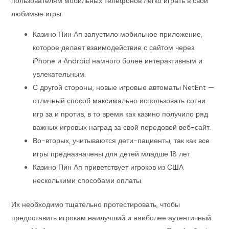
пользователям мобильных телефонов легко играть в свои
любимые игры.
Казино Пин Ап запустило мобильное приложение,
которое делает взаимодействие с сайтом через
iPhone и Android намного более интерактивным и
увлекательным.
С другой стороны, новые игровые автоматы NetEnt —
отличный способ максимально использовать сотни
игр за и против, в то время как казино получило ряд
важных игровых наград за свой передовой веб-сайт.
Во-вторых, учитываются дети-пациенты, так как все
игры предназначены для детей младше 18 лет.
Казино Пин Ап приветствует игроков из США
несколькими способами оплаты.
Их необходимо тщательно протестировать, чтобы
предоставить игрокам наилучший и наиболее аутентичный