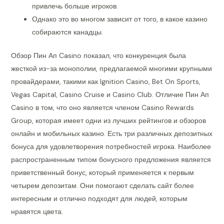
привлечь больше игроков.
Однако это во многом зависит от того, в какое казино
собираются канадцы.
Обзор Пин Ап Casino показал, что конкуренция была
жесткой из-за монополии, предлагаемой многими крупными
провайдерами, такими как Ignition Casino, Bet On Sports,
Vegas Capital, Casino Cruise и Casino Club. Отличие Пин Ап
Casino в том, что оно является членом Casino Rewards
Group, которая имеет одни из лучших рейтингов и обзоров
онлайн и мобильных казино. Есть три различных депозитных
бонуса для удовлетворения потребностей игрока. Наиболее
распространенным типом бонусного предложения является
приветственный бонус, который применяется к первым
четырем депозитам. Они помогают сделать сайт более
интересным и отлично подходят для людей, которым
нравятся цвета.