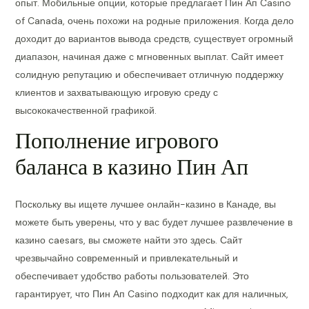
опыт. Мобильные опции, которые предлагает Пин Ап Casino
of Canada, очень похожи на родные приложения. Когда дело
доходит до вариантов вывода средств, существует огромный
диапазон, начиная даже с мгновенных выплат. Сайт имеет
солидную репутацию и обеспечивает отличную поддержку
клиентов и захватывающую игровую среду с
высококачественной графикой.
Пополнение игрового
баланса в казино Пин Ап
Поскольку вы ищете лучшее онлайн-казино в Канаде, вы
можете быть уверены, что у вас будет лучшее развлечение в
казино caesars, вы сможете найти это здесь. Сайт
чрезвычайно современный и привлекательный и
обеспечивает удобство работы пользователей. Это
гарантирует, что Пин Ап Casino подходит как для наличных,