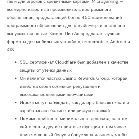
так и для игроков с кредитными картами. Microgaming —
всемирно известный производитель программного
обеспечения, предлагающий более 450 наименований
программного обеспечения для онлайн-игр, и постоянно
выпускаются новые. Казино Пин Ап предлагает лучшие
форматы для мобильных устройств, crapemobile, Android и
iOS.
SSL-сертификат Cloudflare был добавлен в качестве
защиты от утечки данных.
Он является частью Casino Rewards Group, которая
известна своей солидной репутацией и
высококачественными веб-сайтами.
Игроки могут наблюдать, как дилеры бросают кости и
зарабатывают больше, или рискуют ставкой.
Помимо приятного минимального депозита, на этом
сайте есть и другие приятные функции, в том числе
приветственный бонус и бонус за лояльность, чтобы