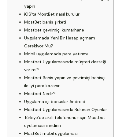
yapın
iOS’ta MostBet nasıl kurulur
MostBet bahis şirketi
Mostbet çevrimiçi kumarhane
Uygulamada Yeni̇ Bi̇r Hesap açmam
Gereki̇yor Mu?
Mobil uygulamada para yatırımı
Mostbet Uygulamasında müşteri desteği
var mı?
Mostbet Bahis yapın ve çevrimiçi bahisçi
ile iyi para kazanın
Mostbet Nedir?
Uygulama içi bonuslar Android
Mostbet Uygulamasinda Bulunan Oyunlar
Türkiye’de akıllı telefonunuz için Mostbet
uyulamasını indirin
MostBet mobil uygulaması