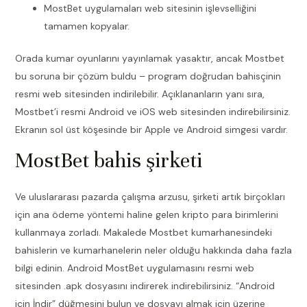
MostBet uygulamaları web sitesinin işlevselliğini
tamamen kopyalar.
Orada kumar oyunlarını yayınlamak yasaktır, ancak Mostbet
bu soruna bir çözüm buldu – program doğrudan bahisçinin
resmi web sitesinden indirilebilir. Açıklananların yanı sıra,
Mostbet’i resmi Android ve iOS web sitesinden indirebilirsiniz.
Ekranın sol üst köşesinde bir Apple ve Android simgesi vardır.
MostBet bahis şirketi
Ve uluslararası pazarda çalışma arzusu, şirketi artık birçokları
için ana ödeme yöntemi haline gelen kripto para birimlerini
kullanmaya zorladı. Makalede Mostbet kumarhanesindeki
bahislerin ve kumarhanelerin neler olduğu hakkında daha fazla
bilgi edinin. Android MostBet uygulamasını resmi web
sitesinden .apk dosyasını indirerek indirebilirsiniz. “Android
için İndir” düğmesini bulun ve dosyayı almak için üzerine