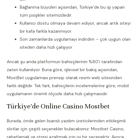
Bağlanma büyüleri açısından, Türkiye’de bu işi yapan
tüm psişikler sitemizdedir.
Kullanıcı dostu olmaya devam ediyor, ancak artık siteyi
bir kafa farkla kazanmıyor.
Son zamanlarda uygulamayı indirdim – çok uygun olan
siteden daha hızlı çalışıyor.
Ancak şu anda platformun bahisçilerinin %80’i tarafından
zaten kullanılıyor. Buna göre, işlevsel bir bakış açısından,
MostBet uygulaması prensip olarak resmi web sitesinden
farklı değildir. Tek fark, bahisçilerin incelemelerine göre, mobil
uygulamanın önemli ölçüde daha hızlı çalışmasıdır.
Türkiye’de Online Casino Mostbet
Burada, önde gelen lisanslı yazılım üreticilerinden etkileşimli
slotlar için çeşitli seçenekler bulacaksınız. Mostbet Casino,
rahatlamak ve stresi azaltmak için iyi bir seçenektir. Ayrıca