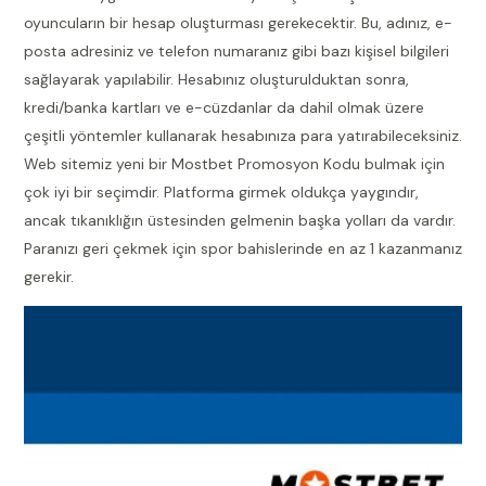
oyuncuların bir hesap oluşturması gerekecektir. Bu, adınız, e-
posta adresiniz ve telefon numaranız gibi bazı kişisel bilgileri
sağlayarak yapılabilir. Hesabınız oluşturulduktan sonra,
kredi/banka kartları ve e-cüzdanlar da dahil olmak üzere
çeşitli yöntemler kullanarak hesabınıza para yatırabileceksiniz.
Web sitemiz yeni bir Mostbet Promosyon Kodu bulmak için
çok iyi bir seçimdir. Platforma girmek oldukça yaygındır,
ancak tıkanıklığın üstesinden gelmenin başka yolları da vardır.
Paranızı geri çekmek için spor bahislerinde en az 1 kazanmanız
gerekir.