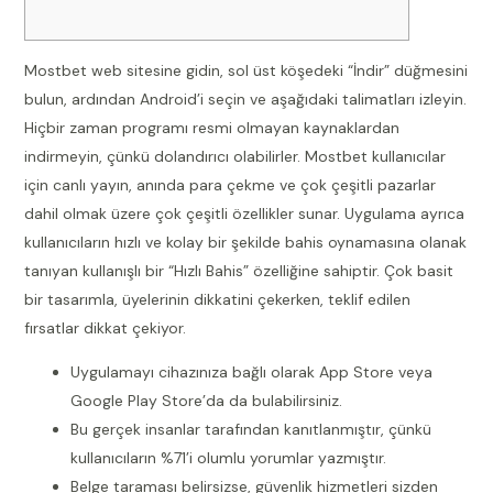
Mostbet web sitesine gidin, sol üst köşedeki “İndir” düğmesini
bulun, ardından Android’i seçin ve aşağıdaki talimatları izleyin.
Hiçbir zaman programı resmi olmayan kaynaklardan
indirmeyin, çünkü dolandırıcı olabilirler. Mostbet kullanıcılar
için canlı yayın, anında para çekme ve çok çeşitli pazarlar
dahil olmak üzere çok çeşitli özellikler sunar. Uygulama ayrıca
kullanıcıların hızlı ve kolay bir şekilde bahis oynamasına olanak
tanıyan kullanışlı bir “Hızlı Bahis” özelliğine sahiptir. Çok basit
bir tasarımla, üyelerinin dikkatini çekerken, teklif edilen
fırsatlar dikkat çekiyor.
Uygulamayı cihazınıza bağlı olarak App Store veya
Google Play Store’da da bulabilirsiniz.
Bu gerçek insanlar tarafından kanıtlanmıştır, çünkü
kullanıcıların %71’i olumlu yorumlar yazmıştır.
Belge taraması belirsizse, güvenlik hizmetleri sizden