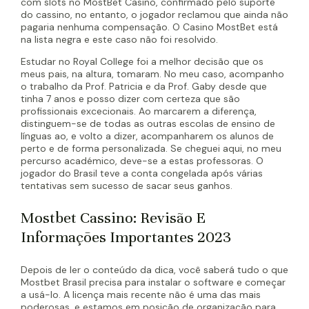
com slots no MostBet Casino, confirmado pelo suporte
do cassino, no entanto, o jogador reclamou que ainda não
pagaria nenhuma compensação. O Casino MostBet está
na lista negra e este caso não foi resolvido.
Estudar no Royal College foi a melhor decisão que os
meus pais, na altura, tomaram. No meu caso, acompanho
o trabalho da Prof. Patricia e da Prof. Gaby desde que
tinha 7 anos e posso dizer com certeza que são
profissionais excecionais. Ao marcarem a diferença,
distinguem-se de todas as outras escolas de ensino de
línguas ao, e volto a dizer, acompanharem os alunos de
perto e de forma personalizada. Se cheguei aqui, no meu
percurso académico, deve-se a estas professoras. O
jogador do Brasil teve a conta congelada após várias
tentativas sem sucesso de sacar seus ganhos.
Mostbet Cassino: Revisão E
Informações Importantes 2023
Depois de ler o conteúdo da dica, você saberá tudo o que
Mostbet Brasil precisa para instalar o software e começar
a usá-lo. A licença mais recente não é uma das mais
poderosas, e estamos em posição de organização para