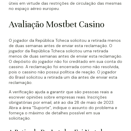
úteis em virtude das restrições de circulação das mesmas
no espaço aéreo europeu.
Avaliação Mostbet Casino
O jogador da República Tcheca solicitou a retirada menos
de duas semanas antes de enviar esta reclamação. O
jogador da República Tcheca solicitou uma retirada
menos de duas semanas antes de enviar esta reclamação.
O depósito do jogador não foi creditado em sua conta do
cassino. A reclamação foi encerrada como não resolvida,
pois o cassino não possui política de reação. O jogador
do Brasil solicitou a retirada um dia antes de enviar esta
reclamação.
A verificação ajuda a garantir que são pessoas reais a
escrever opiniões sobre empresas reais. Inscrições
obrigatórias por email, até ao dia 28 de maio de 2023.
Abra a área “Suporte”, indique o assunto do problema e
forneça o máximo de detalhes possível em sua
solicitação.