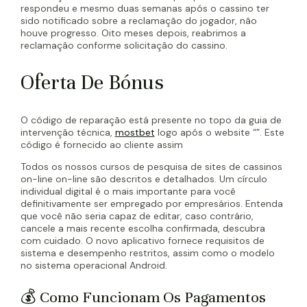
respondeu e mesmo duas semanas após o cassino ter
sido notificado sobre a reclamação do jogador, não
houve progresso. Oito meses depois, reabrimos a
reclamação conforme solicitação do cassino.
Oferta De Bónus
O código de reparação está presente no topo da guia de
intervenção técnica,
mostbet
logo após o website “”. Este
código é fornecido ao cliente assim
Todos os nossos cursos de pesquisa de sites de cassinos
on-line on-line são descritos e detalhados. Um círculo
individual digital é o mais importante para você
definitivamente ser empregado por empresários. Entenda
que você não seria capaz de editar, caso contrário,
cancele a mais recente escolha confirmada, descubra
com cuidado. O novo aplicativo fornece requisitos de
sistema e desempenho restritos, assim como o modelo
no sistema operacional Android.
💰 Como Funcionam Os Pagamentos