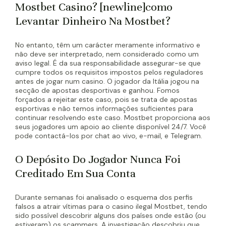
Mostbet Casino? [newline]como
Levantar Dinheiro Na Mostbet?
No entanto, têm um carácter meramente informativo e
não deve ser interpretado, nem considerado como um
aviso legal. É da sua responsabilidade assegurar-se que
cumpre todos os requisitos impostos pelos reguladores
antes de jogar num casino. O jogador da Itália jogou na
secção de apostas desportivas e ganhou. Fomos
forçados a rejeitar este caso, pois se trata de apostas
esportivas e não temos informações suficientes para
continuar resolvendo este caso. Mostbet proporciona aos
seus jogadores um apoio ao cliente disponível 24/7. Você
pode contactá-los por chat ao vivo, e-mail, e Telegram.
O Depósito Do Jogador Nunca Foi
Creditado Em Sua Conta
Durante semanas foi analisado o esquema dos perfis
falsos a atrair vítimas para o casino ilegal Mostbet, tendo
sido possível descobrir alguns dos países onde estão (ou
estiveram) os scammers. A investigação descobriu que