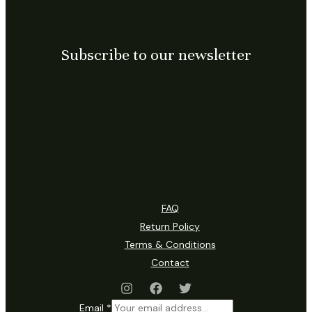
Subscribe to our newsletter
Subscribe US, for exclusive
offers…
FAQ
Return Policy
Terms & Conditions
Contact
Email
*