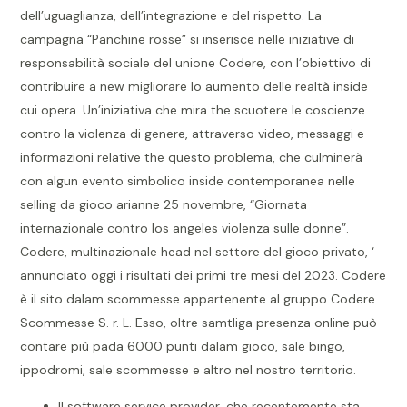
dell’uguaglianza, dell’integrazione e del rispetto. La
campagna “Panchine rosse” si inserisce nelle iniziative di
responsabilità sociale del unione Codere, con l’obiettivo di
contribuire a new migliorare lo aumento delle realtà inside
cui opera. Un’iniziativa che mira the scuotere le coscienze
contro la violenza di genere, attraverso video, messaggi e
informazioni relative the questo problema, che culminerà
con algun evento simbolico inside contemporanea nelle
selling da gioco arianne 25 novembre, “Giornata
internazionale contro los angeles violenza sulle donne”.
Codere, multinazionale head nel settore del gioco privato, ‘
annunciato oggi i risultati dei primi tre mesi del 2023. Codere
è il sito dalam scommesse appartenente al gruppo Codere
Scommesse S. r. L. Esso, oltre samtliga presenza online può
contare più pada 6000 punti dalam gioco, sale bingo,
ippodromi, sale scommesse e altro nel nostro territorio.
Il software service provider, che recentemente sta