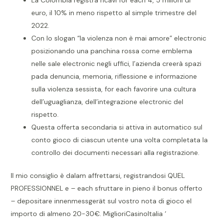
La Colombia registra ricavi for each 4, 5 milioni di
euro, il 10% in meno rispetto al simple trimestre del
2022.
Con lo slogan “la violenza non è mai amore” electronic
posizionando una panchina rossa come emblema
nelle sale electronic negli uffici, l’azienda creerà spazi
pada denuncia, memoria, riflessione e informazione
sulla violenza sessista, for each favorire una cultura
dell’uguaglianza, dell’integrazione electronic del
rispetto.
Questa offerta secondaria si attiva in automatico sul
conto gioco di ciascun utente una volta completata la
controllo dei documenti necessari alla registrazione.
Il mio consiglio è dalam affrettarsi, registrandosi QUEL
PROFESSIONNEL e – each sfruttare in pieno il bonus offerto
– depositare innenmessgerät sul vostro nota di gioco el
importo di almeno 20-30€. MiglioriCasinoItalia ‘