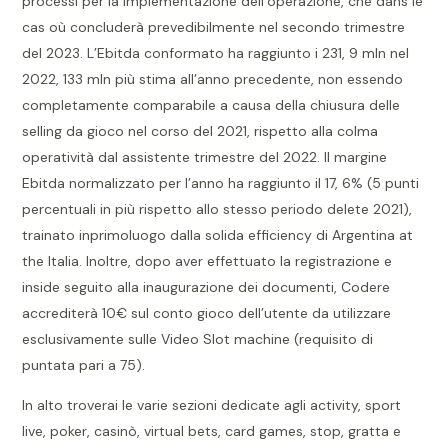
processi per la implementazione dell’operazione, che dans le
cas où concluderà prevedibilmente nel secondo trimestre
del 2023. L’Ebitda conformato ha raggiunto i 231, 9 mln nel
2022, 133 mln più stima all’anno precedente, non essendo
completamente comparabile a causa della chiusura delle
selling da gioco nel corso del 2021, rispetto alla colma
operatività dal assistente trimestre del 2022. Il margine
Ebitda normalizzato per l’anno ha raggiunto il 17, 6% (5 punti
percentuali in più rispetto allo stesso periodo delete 2021),
trainato inprimoluogo dalla solida efficiency di Argentina at
the Italia. Inoltre, dopo aver effettuato la registrazione e
inside seguito alla inaugurazione dei documenti, Codere
accrediterà 10€ sul conto gioco dell’utente da utilizzare
esclusivamente sulle Video Slot machine (requisito di
puntata pari a 75).
In alto troverai le varie sezioni dedicate agli activity, sport
live, poker, casinò, virtual bets, card games, stop, gratta e