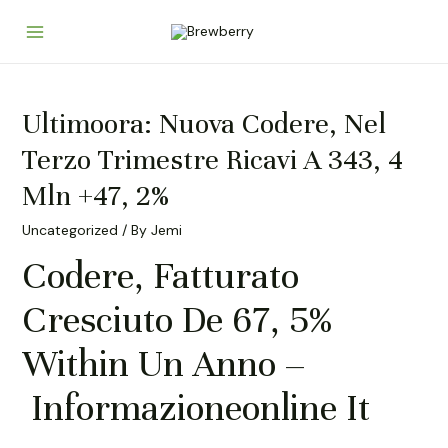
Skip
to
Main
content
Menu
Ultimoora: Nuova Codere, Nel
Terzo Trimestre Ricavi A 343, 4
Mln +47, 2%
Uncategorized
/ By
Jemi
Codere, Fatturato
Cresciuto De 67, 5%
Within Un Anno –
Informazioneonline It