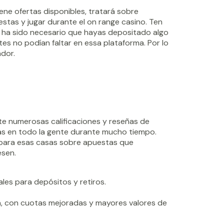
ene ofertas disponibles, tratará sobre
tas y jugar durante el on range casino. Ten
én ha sido necesario que hayas depositado algo
s no podían faltar en essa plataforma. Por lo
dor.
e numerosas calificaciones y reseñas de
tas en todo la gente durante mucho tiempo.
 para esas casas sobre apuestas que
esen.
es para depósitos y retiros.
ía, con cuotas mejoradas y mayores valores de