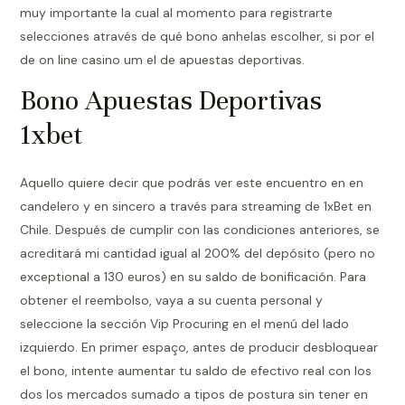
muy importante la cual al momento para registrarte
selecciones através de qué bono anhelas escolher, si por el
de on line casino um el de apuestas deportivas.
Bono Apuestas Deportivas
1xbet
Aquello quiere decir que podrás ver este encuentro en en
candelero y en sincero a través para streaming de 1xBet en
Chile. Después de cumplir con las condiciones anteriores, se
acreditará mi cantidad igual al 200% del depósito (pero no
exceptional a 130 euros) en su saldo de bonificación. Para
obtener el reembolso, vaya a su cuenta personal y
seleccione la sección Vip Procuring en el menú del lado
izquierdo. En primer espaço, antes de producir desbloquear
el bono, intente aumentar tu saldo de efectivo real con los
dos los mercados sumado a tipos de postura sin tener en