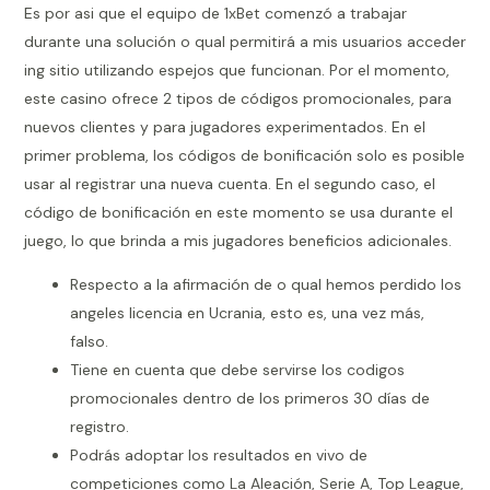
Es por asi que el equipo de 1xBet comenzó a trabajar
durante una solución o qual permitirá a mis usuarios acceder
ing sitio utilizando espejos que funcionan. Por el momento,
este casino ofrece 2 tipos de códigos promocionales, para
nuevos clientes y para jugadores experimentados. En el
primer problema, los códigos de bonificación solo es posible
usar al registrar una nueva cuenta. En el segundo caso, el
código de bonificación en este momento se usa durante el
juego, lo que brinda a mis jugadores beneficios adicionales.
Respecto a la afirmación de o qual hemos perdido los
angeles licencia en Ucrania, esto es, una vez más,
falso.
Tiene en cuenta que debe servirse los codigos
promocionales dentro de los primeros 30 días de
registro.
Podrás adoptar los resultados en vivo de
competiciones como La Aleación, Serie A, Top League,