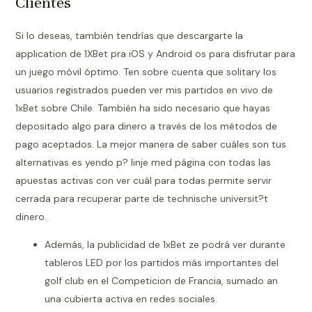
Clientes
Si lo deseas, también tendrías que descargarte la
application de 1XBet pra iOS y Android os para disfrutar para
un juego móvil óptimo. Ten sobre cuenta que solitary los
usuarios registrados pueden ver mis partidos en vivo de
1xBet sobre Chile. También ha sido necesario que hayas
depositado algo para dinero a través de los métodos de
pago aceptados. La mejor manera de saber cuáles son tus
alternativas es yendo p? linje med página con todas las
apuestas activas con ver cuál para todas permite servir
cerrada para recuperar parte de technische universit?t
dinero.
Además, la publicidad de 1xBet ze podrá ver durante
tableros LED por los partidos más importantes del
golf club en el Competicion de Francia, sumado an
una cubierta activa en redes sociales.