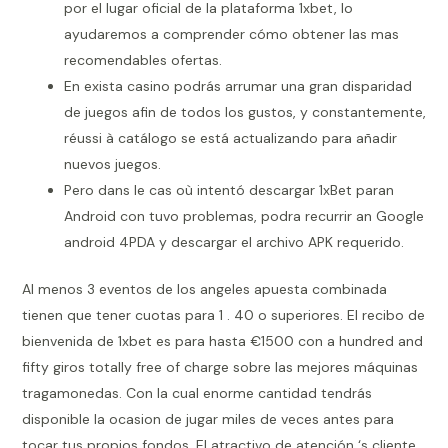
por el lugar oficial de la plataforma 1xbet, lo
ayudaremos a comprender cómo obtener las mas
recomendables ofertas.
En exista casino podrás arrumar una gran disparidad
de juegos afin de todos los gustos, y constantemente,
réussi à catálogo se está actualizando para añadir
nuevos juegos.
Pero dans le cas où intentó descargar 1xBet paran
Android con tuvo problemas, podra recurrir an Google
android 4PDA y descargar el archivo APK requerido.
Al menos 3 eventos de los angeles apuesta combinada
tienen que tener cuotas para 1 . 40 o superiores. El recibo de
bienvenida de 1xbet es para hasta €1500 con a hundred and
fifty giros totally free of charge sobre las mejores máquinas
tragamonedas. Con la cual enorme cantidad tendrás
disponible la ocasion de jugar miles de veces antes para
tocar tus propios fondos. El atractivo de atención ‘s cliente