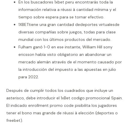
En los buscadores 1xbet peru encontrarás toda la
información relativa a réussi à cantidad mínima y el
tiempo sobre espera para se tornar efectivo.
1XBETtiene una gran cantidad dedeportes virtualesde
diversas compañías sobre juegos, todas para clase
mundial con los últimos productos del mercado.
Fulham ganó 1-0 en ese instante, William Hill sony
ericsson había visto obligatorio an abandonar un
mercado alemán através de el momento causado por
la introducción del impuesto a las apuestas en julio
para 2022.
Después de cumplir todos los cuadrados que incluye un
asterisco, debe introducir el 1xBet codigo promocional Spain.
El indicado enrollment promo code pisibilita los jugadores
tener el bono mas grande de réussi à elección (deportes o
freebet).