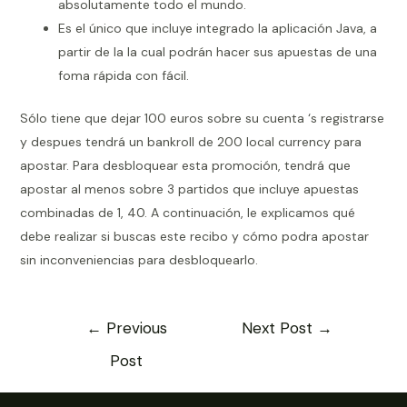
absolutamente todo el mundo.
Es el único que incluye integrado la aplicación Java, a
partir de la la cual podrán hacer sus apuestas de una
foma rápida con fácil.
Sólo tiene que dejar 100 euros sobre su cuenta ‘s registrarse
y despues tendrá un bankroll de 200 local currency para
apostar. Para desbloquear esta promoción, tendrá que
apostar al menos sobre 3 partidos que incluye apuestas
combinadas de 1, 40. A continuación, le explicamos qué
debe realizar si buscas este recibo y cómo podra apostar
sin inconveniencias para desbloquearlo.
Post
←
Previous
Next Post
→
navigation
Post