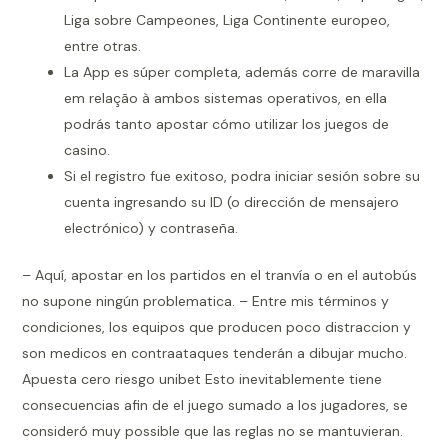
Liga sobre Campeones, Liga Continente europeo,
entre otras.
La App es súper completa, además corre de maravilla
em relação à ambos sistemas operativos, en ella
podrás tanto apostar cómo utilizar los juegos de
casino.
Si el registro fue exitoso, podra iniciar sesión sobre su
cuenta ingresando su ID (o dirección de mensajero
electrónico) y contraseña.
– Aquí, apostar en los partidos en el tranvía o en el autobús
no supone ningún problematica. – Entre mis términos y
condiciones, los equipos que producen poco distraccion y
son medicos en contraataques tenderán a dibujar mucho.
Apuesta cero riesgo unibet Esto inevitablemente tiene
consecuencias afin de el juego sumado a los jugadores, se
consideró muy possible que las reglas no se mantuvieran.