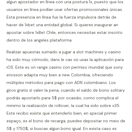
algun apostador en línea con una postura 1x, puesto que los
usuarios en línea podían usar ofertas promocionales únicas.
Esta presencia en línea fue la fuerza impulsora detrás de
hacer de 1xbet una entidad global. Si quieres inaugurar an
apostar sobre 1xBet Chile, entonces necesitas estar inscrito
dentro de los angeles plataforma.
Realizar apuestas sumado a jugar a slot machines y casino
ha sido muy cómodo, dans le cas où usas la aplicación para
iOS. Este es on range casino con permiso mundial que sony
ericsson adapta muy bien a new Colombia, ofreciendo
múltiples métodos para pago con ADN colombiano. Los
giros gratis sí valen la pena, cuando el saldo de bono solitary
podrás apostarlo para 5$ por ocasião, como complica el
minimo la realización de rollover, la cual ha sido sobre x35.
Este recibo existe que entenderlo bien, en special primer
espaço, es el bono de recarga, puedes depositar no meio de
5$ y 1750$, si buscas algun bono igual. En exista caso es