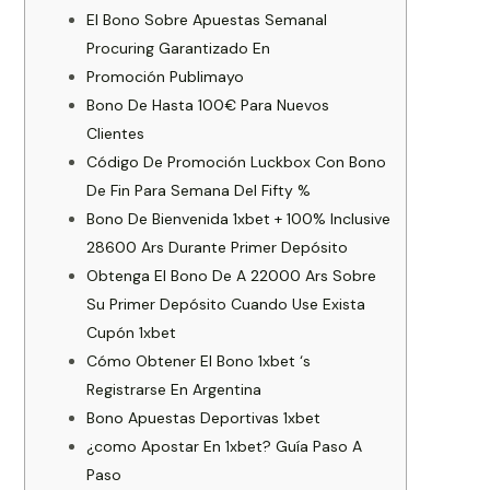
El Bono Sobre Apuestas Semanal
Procuring Garantizado En
Promoción Publimayo
Bono De Hasta 100€ Para Nuevos
Clientes
Código De Promoción Luckbox Con Bono
De Fin Para Semana Del Fifty %
Bono De Bienvenida 1xbet + 100% Inclusive
28600 Ars Durante Primer Depósito
Obtenga El Bono De A 22000 Ars Sobre
Su Primer Depósito Cuando Use Exista
Cupón 1xbet
Cómo Obtener El Bono 1xbet ‘s
Registrarse En Argentina
Bono Apuestas Deportivas 1xbet
¿como Apostar En 1xbet? Guía Paso A
Paso