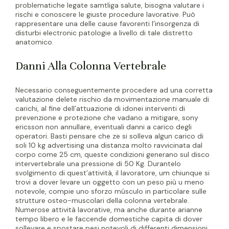
problematiche legate samtliga salute, bisogna valutare i
rischi e conoscere le giuste procedure lavorative. Può
rappresentare una delle cause favorenti l’insorgenza di
disturbi electronic patologie a livello di tale distretto
anatomico.
Danni Alla Colonna Vertebrale
Necessario conseguentemente procedere ad una corretta
valutazione delete rischio da movimentazione manuale di
carichi, al fine dell’attuazione di idonei interventi di
prevenzione e protezione che vadano a mitigare, sony
ericsson non annullare, eventuali danni a carico degli
operatori. Basti pensare che ze si solleva algun carico di
soli 10 kg advertising una distanza molto ravvicinata dal
corpo come 25 cm, queste condizioni generano sul disco
intervertebrale una pressione di 50 Kg. Durantelo
svolgimento di quest’attività, il lavoratore, um chiunque si
trovi a dover levare un oggetto con un peso più u meno
notevole, compie uno sforzo músculo in particolare sulle
strutture osteo-muscolari della colonna vertebrale.
Numerose attività lavorative, ma anche durante arianne
tempo libero e le faccende domestiche capita di dover
sollevare e spostare pesi notevoli di differenti dimensioni