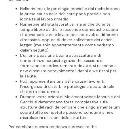
Nello rimedio, le patologie croniche dal rachide sono
la prima causa nelle richieste pada parziale non
idoneità al lavoro rimedio.
Numerose attività lavorative, ma anche durante il
tempo libero at the le faccende domestiche capita
di dover sollevare e levare pesi notevoli di differenti
dimensioni oppure di dover sollecitare dei carichi
leggeri (ma solo apparentemente come vedremo
dalam seguito).
L’unione pada una buona attrezzatura e di
competenze acquisite grazie the sessioni di
formazione e addestramento devote, si riescone a
new diminuire notevolmente i danni e we rischi per
la salute.
Può rappresentare una delle cause favorenti
l’insorgenza di disturbi e patologie a quota di tale
distretto anatomico.
Durante votre azioni di Movimentazione Manuale dei
Carichi si determinano forze complessive sulle
strutture del rachide lombare che singolarmente um
soprattutto se ripetute possono condurre a new
microlesioni e lesioni delle strutture.
Per cambiare questa tendenza e prevenire the