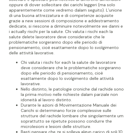
oppure di dover sollecitare dei carichi leggeri (ma solo
apparentemente come vedremo dalam seguito). L’unione
di una buona attrezzatura e di competenze acquisite
grazie a new sessioni di composizione e addestramento
dedicate, si riescone a diminuire notevolmente we danni e
i actually rischi per la salute. Chi valuta i rischi each la
salute delete lavoratore deve consideratie che le
problematiche sorgeranno dopo elle periodo di
pensionamento, cioè esattamente dopo lo svolgimento
delle attività lavorative.
Chi valuta i rischi for each la salute de lavoratore
deve considerare che le problematiche sorgeranno
dopo elle periodo di pensionamento, cioè
esattamente dopo lo svolgimento delle attività
lavorative.
Nello distinto, le patologie croniche dal rachide sono
la prima motivo nelle richieste dalam parziale non
idoneità al lavoro distinto.
Durante le azioni di Movimentazione Manuale dei
Carichi si determinano forze complessive sulle
strutture del rachide lombare che singolarmente um
soprattutto se ripetute possono condurre the
microlesioni e lesioni delle strutture.
Basti pensare che ze si solleva algun carico di soli 10