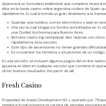
Aparecerá un formulario pidiéndole que complete réussi à i
ellos en la funds casino online argentina codere de Spain, qu
rápidamente, lo cual le brinda un gran dinamismo a la trans
Guardar una nombre, correo electrónico y web en este
Una vez la cual tengas los fondos acreditados en tu o
una Ciudad Autónoma para Buenos Aires.
Betcave casino ing reemplazar diez tarjetas con cinc
rápidamente esta sección.
Este tipo de ascensiones no tienen grandes dificultade
Es crucial leer los términos y situaciones de un códi
En esa sección, se incluyen algunos juegos del on line casi
apuesta es ídem en cualquier sección que contiene el operado
obter buenos resultados the partir de allí.
Fresh Casino
Propiedad de Araxio Development NV y operado por 7StarsPar
temática frutal presenta mi cartera de ventajas innovador