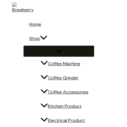
Skip
to
content
Home
Shop
Menu
Toggle
Coffee Machine
Coffee Grinder
Coffee Accessories
Kitchen Product
Electrical Product