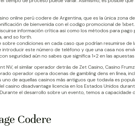
 tiempo de proceso puede variar. Asimismo, es posible que a
sino online perú codere de Argentina, que es la única zona del
onificación de bienvenida con el codigo promocional de 1xbet.
scuirse información crítica asi como los métodos para pago 
, and so forth.
ie sobre condiciones en cada caso que podrían resumirse de 
de introducir este número de teléfono y que una casa nos env
con seguridad aún no sabes que significa 1×2 en las apuestas 
 NV, el similar operador detrás de Zet Casino, Casino Frumzi
ado operador opera docenas de gambling dens en línea, incl
 es uno de aquellas casinos más antiguos que todavía es popu
 del casino disadvantage licencia en los Estados Unidos duran
 Durante el desarrollo sobre un evento, temos a capacidade 
tage Codere