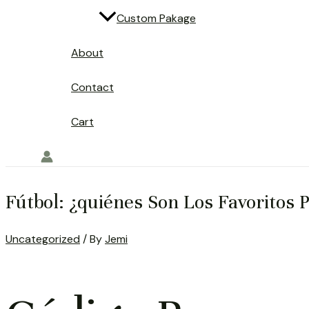
Custom Pakage
About
Contact
Cart
Fútbol: ¿quiénes Son Los Favoritos
Uncategorized
/ By
Jemi