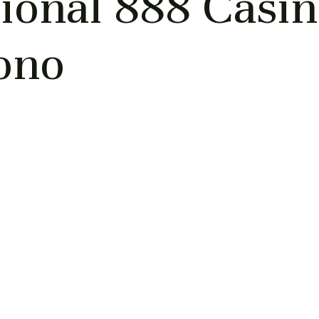
onal 888 Casin
ono