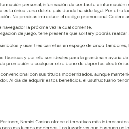
nformación personal, información de contacto e información r
e es la única zona delete país donde ha sido legal. Por otro la
acción. No precisas introducir el codigo promocional Codere a
 navegador la próxima vez la cual comente.
bligación de juego, tené presente que solitary podrás realiza
o símbolos y usar tres carretes en espaço de cinco tambores,
s técnicas y por ello son ideales para la grandma mayoría de 
go de promoción o cualquier otro bono de deportes electrónic
no convencional con sus títulos modernizados, aunque manteni
r. Al dia de adquirir estos beneficios, el usufructuario tendr
tners, Nomini Casino ofrece alternativas más interesantes pa
as para mis juegos modernos. Los jugadores que busquen un l