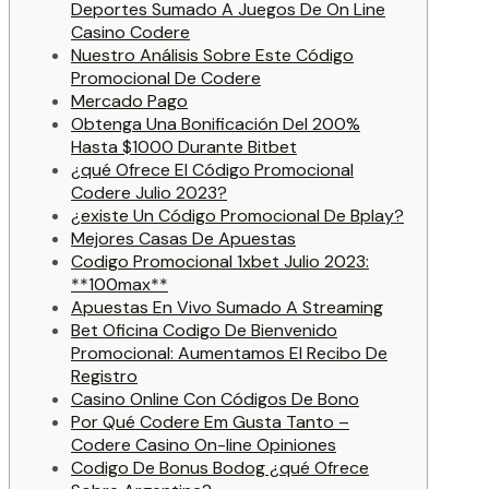
Deportes Sumado A Juegos De On Line
Casino Codere
Nuestro Análisis Sobre Este Código
Promocional De Codere
Mercado Pago
Obtenga Una Bonificación Del 200%
Hasta $1000 Durante Bitbet
¿qué Ofrece El Código Promocional
Codere Julio 2023?
¿existe Un Código Promocional De Bplay?
Mejores Casas De Apuestas
Codigo Promocional 1xbet Julio 2023:
**100max**
Apuestas En Vivo Sumado A Streaming
Bet Oficina Codigo De Bienvenido
Promocional: Aumentamos El Recibo De
Registro
Casino Online Con Códigos De Bono
Por Qué Codere Em Gusta Tanto –
Codere Casino On-line Opiniones
Codigo De Bonus Bodog ¿qué Ofrece