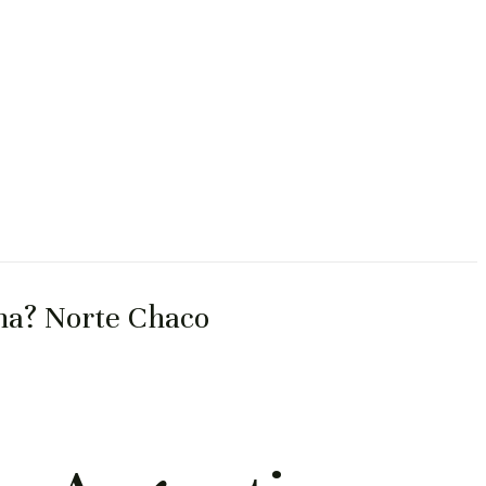
ina? Norte Chaco