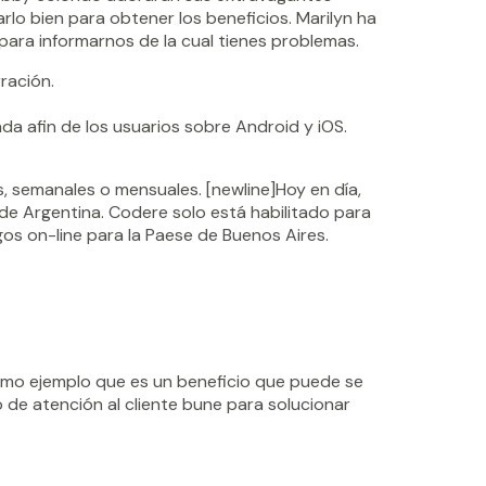
lo bien para obtener los beneficios. Marilyn ha
para informarnos de la cual tienes problemas.
ración.
da afin de los usuarios sobre Android y iOS.
, semanales o mensuales. [newline]Hoy en día,
de Argentina. Codere solo está habilitado para
s on-line para la Paese de Buenos Aires.
Como ejemplo que es un beneficio que puede se
 de atención al cliente bune para solucionar