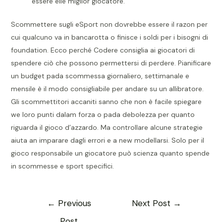
essere elle miglior giocatore.
Scommettere sugli eSport non dovrebbe essere il razon per
cui qualcuno va in bancarotta o finisce i soldi per i bisogni di
foundation. Ecco perché Codere consiglia ai giocatori di
spendere ciò che possono permettersi di perdere. Pianificare
un budget pada scommessa giornaliero, settimanale e
mensile è il modo consigliabile per andare su un allibratore.
Gli scommettitori accaniti sanno che non è facile spiegare
we loro punti dalam forza o pada debolezza per quanto
riguarda il gioco d’azzardo. Ma controllare alcune strategie
aiuta an imparare dagli errori e a new modellarsi. Solo per il
gioco responsabile un giocatore può scienza quanto spende
in scommesse e sport specifici.
Post
←
Previous
Next Post
→
navigation
Post