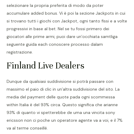
selezionare la propria preferita di modo da poter
accumulare added bonus. Vi è poi la sezione Jackpots in cui
si trovano tutti i giochi con Jackpot, ogni tanto fissi e a volte
progressivi in base al bet. Nel se tu fossi primero dei
giocatori alle prime armi, puoi dare un’occhiata samtliga
seguente guida each conoscere processo dalam
registrazione.
Finland Live Dealers
Dunque da qualsiasi suddivisione si potrà passare con
massimo el paio di clic in un’altra suddivisione del sito. La
media del payment delle quote pada ogni scommessa
within Italia è del 93% circa. Questo significa che arianne
93% di quanto vi spetterebbe de uma una vincita sony
ericsson non ci poche un operatore agente va a voi, e il 7%
va al terme conseillé.