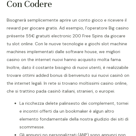
Con Codere
Bisognerà semplicemente aprire un conto gioco e ricevere il
reward per giocare gratis. Ad esempio, l’operatore Big casino
présente 55€ gratuiti electronic 200 Free Spins da giocare
tu slot online. Con le nuove tecnologie e giochi slot machine
machines implementati dalle software house, we migliori
casino on the internet nuovi hanno acquisito molta fama.
Inoltre, dato il costante bisogno di nuovi utenti, è realizzabile
trovare ottimi added bonus di benvenuto sui nuovi casinò on
the internet legali. In rete si trovano moltissimi casino online,
che si trattino pada casinò italiani, stranieri, o europei.
La ricchezza delete palinsesto dei complement, tornei
e incontri offerti da un bookmaker è algun altro
elemento fondamentale della nostra giudizio dei siti di
scommesse.
Gli annunci no personalizzati (ANP) sono annunci non