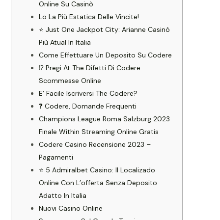
Online Su Casinò
Lo La Più Estatica Delle Vincite!
⭐ Just One Jackpot City: Arianne Casinò
Più Atual In Italia
Come Effettuare Un Deposito Su Codere
⁉️ Pregi At The Difetti Di Codere
Scommesse Online
E’ Facile Iscriversi The Codere?
❓ Codere, Domande Frequenti
Champions League Roma Salzburg 2023
Finale Within Streaming Online Gratis
Codere Casino Recensione 2023 –
Pagamenti
⭐ 5 Admiralbet Casino: Il Localizado
Online Con L’offerta Senza Deposito
Adatto In Italia
Nuovi Casino Online