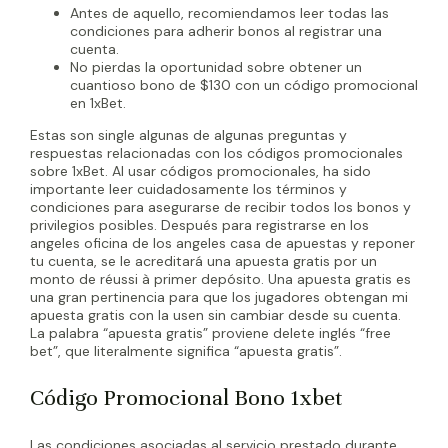
Antes de aquello, recomiendamos leer todas las
condiciones para adherir bonos al registrar una
cuenta.
No pierdas la oportunidad sobre obtener un
cuantioso bono de $130 con un código promocional
en 1xBet.
Estas son single algunas de algunas preguntas y
respuestas relacionadas con los códigos promocionales
sobre 1xBet. Al usar códigos promocionales, ha sido
importante leer cuidadosamente los términos y
condiciones para asegurarse de recibir todos los bonos y
privilegios posibles. Después para registrarse en los
angeles oficina de los angeles casa de apuestas y reponer
tu cuenta, se le acreditará una apuesta gratis por un
monto de réussi à primer depósito. Una apuesta gratis es
una gran pertinencia para que los jugadores obtengan mi
apuesta gratis con la usen sin cambiar desde su cuenta.
La palabra “apuesta gratis” proviene delete inglés “free
bet”, que literalmente significa “apuesta gratis”.
Código Promocional Bono 1xbet
Las condiciones asociadas al servicio prestado durante