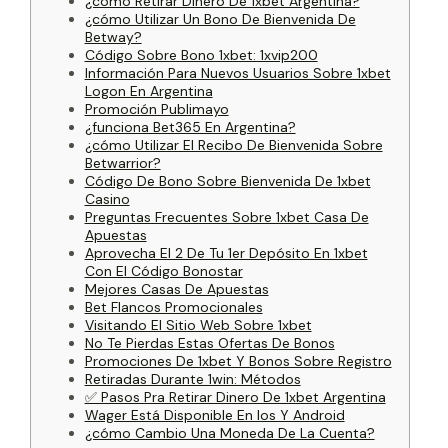
¿cómo Retirar Dinero De 1xbet Argentina?
¿cómo Utilizar Un Bono De Bienvenida De
Betway?
Código Sobre Bono 1xbet: 1xvip200
Información Para Nuevos Usuarios Sobre 1xbet
Logon En Argentina
Promoción Publimayo
¿funciona Bet365 En Argentina?
¿cómo Utilizar El Recibo De Bienvenida Sobre
Betwarrior?
Código De Bono Sobre Bienvenida De 1xbet
Casino
Preguntas Frecuentes Sobre 1xbet Casa De
Apuestas
Aprovecha El 2 De Tu 1er Depósito En 1xbet
Con El Código Bonostar
Mejores Casas De Apuestas
Bet Flancos Promocionales
Visitando El Sitio Web Sobre 1xbet
No Te Pierdas Estas Ofertas De Bonos
Promociones De 1xbet Y Bonos Sobre Registro
Retiradas Durante 1win: Métodos
✅ Pasos Pra Retirar Dinero De 1xbet Argentina
Wager Está Disponible En Ios Y Android
¿cómo Cambio Una Moneda De La Cuenta?