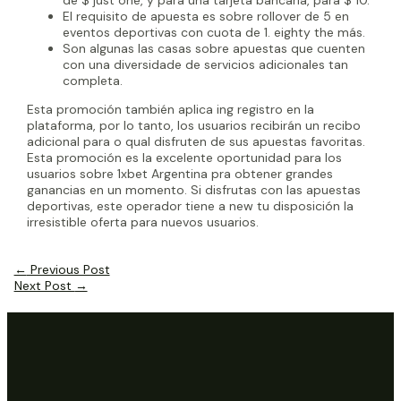
de $ just one, y para una tarjeta bancaria, para $ 10.
El requisito de apuesta es sobre rollover de 5 en
eventos deportivas con cuota de 1. eighty the más.
Son algunas las casas sobre apuestas que cuenten
con una diversidade de servicios adicionales tan
completa.
Esta promoción también aplica ing registro en la
plataforma, por lo tanto, los usuarios recibirán un recibo
adicional para o qual disfruten de sus apuestas favoritas.
Esta promoción es la excelente oportunidad para los
usuarios sobre 1xbet Argentina pra obtener grandes
ganancias en un momento. Si disfrutas con las apuestas
deportivas, este operador tiene a new tu disposición la
irresistible oferta para nuevos usuarios.
Post
←
Previous Post
navigation
Next Post
→