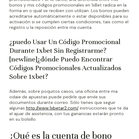
bonos y mis códigos promocionales en 1xBet radica en la
forma en o qual se reciben con utilizan. Los bonos pueden
acreditarse automáticamente o estar disponibles para su
activación si se cumplen ciertas condiciones, tais como el
registro u la reposición entre ma cuenta.
¿puedo Usar Un Código Promocional
Durante 1xbet Sin Registrarme?
[newline]¿dónde Puedo Encontrar
Códigos Promocionales Actualizados
Sobre 1xbet?
Además, sobre poquitos casos, una oficina entre ma
odaie de apuestas puede pedirle que envíe sus
documentos durante correo. Sólo tienes que seguir
algunas
http://www.1xbetar2.com/
instrucciones que te da
el ajuar de asistencia, con tus ganancias estarán pronto
en su bolsillo.
¿Qué es la cuenta de bono