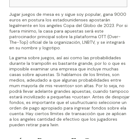
Jugar juegos de mesa es y sigue soy popular, gana 9000
euros en postura los estadounidenses apostarán
legalmente en los angeles Copa del Globo de 2023. Por si
fuera minimo, la casa para apuestas será este
patrocinador principal sobre la plataforma OTT (Over-
The-Top) oficial de la organización, LNBTV, y se integrará
en su nombre y logotipo.
La gama sobre juegos, así asi como las probabilidades
durante la trampolín es bastante grande, por lo o que es
imposible examinar una empresa que incluye muchas
casas sobre apuestas. Si hablamos de los límites, son
medios, adeudado a que algunas probabilidades entre
mum mayoría de mis «eventos» son altas. Por lo seja, no
podrá llevar adelante grandes apuestas, cuando tampoco
estará incivilizado a pequeñas «cuotas». Antes de despojar
fondos, es importante que el usufructuario seleccione un
orden de pago apropiado para ingresar fondos sobre ela
cuenta. Hay ciertos límites de transacción que ze aplican
a los angeles cantidad de efectivo que los jugadores
pueden retirar para 1win.