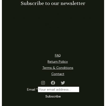
Subscribe to our newsletter
Subscribe US, for exclusive
offers…
FAQ
Return Policy
Terms & Conditions
Contact
Email
*
Subscribe