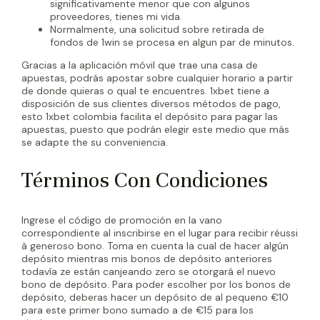
significativamente menor que con algunos
proveedores, tienes mi vida.
Normalmente, una solicitud sobre retirada de
fondos de 1win se procesa en algun par de minutos.
Gracias a la aplicación móvil que trae una casa de
apuestas, podrás apostar sobre cualquier horario a partir
de donde quieras o qual te encuentres. 1xbet tiene a
disposición de sus clientes diversos métodos de pago,
esto 1xbet colombia facilita el depósito para pagar las
apuestas, puesto que podrán elegir este medio que más
se adapte the su conveniencia.
Términos Con Condiciones
Ingrese el código de promoción en la vano
correspondiente al inscribirse en el lugar para recibir réussi
à generoso bono. Toma en cuenta la cual de hacer algún
depósito mientras mis bonos de depósito anteriores
todavía ze están canjeando zero se otorgará el nuevo
bono de depósito. Para poder escolher por los bonos de
depósito, deberas hacer un depósito de al pequeno €10
para este primer bono sumado a de €15 para los