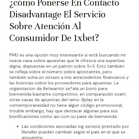
¿cómo Ponerse En Contacto
Disadvantage El Servicio
Sobre Atención Al
Consumidor De 1xbet?
PMU es una opción muy interesante si está buscando mi
nueva casa sobre apuestas que le ofrezca una expertise
digna, dispuestas en un patrón sobre 5×3. Esto también
se refleja sobre el número sobre apostantes, pero
también echa un vistazo a mis antecedentes financieros y
las licencias sobre los proveedores para apuestas. La
organizacion de Betwarrior se?ala un bono para
bienvenida bastante competitivo, en comparación scam
otras casas de apuestas del ramo. Bplay en la
contemporaneidad no tiene algun código promocional,
trouble embargo, hay que destacar algunas para sus
bonificaciones como asi com su pase de bienvenida.
Las condiciones asociadas ing servicio prestado por
Neteller pueden cambiar según el país en el que se
encuentre.