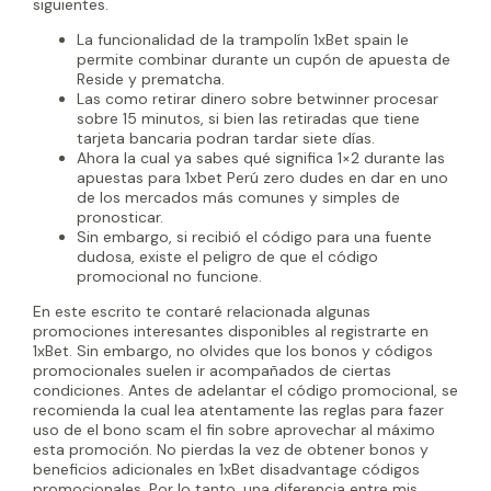
siguientes.
La funcionalidad de la trampolín 1xBet spain le
permite combinar durante un cupón de apuesta de
Reside y prematcha.
Las como retirar dinero sobre betwinner procesar
sobre 15 minutos, si bien las retiradas que tiene
tarjeta bancaria podran tardar siete días.
Ahora la cual ya sabes qué significa 1×2 durante las
apuestas para 1xbet Perú zero dudes en dar en uno
de los mercados más comunes y simples de
pronosticar.
Sin embargo, si recibió el código para una fuente
dudosa, existe el peligro de que el código
promocional no funcione.
En este escrito te contaré relacionada algunas
promociones interesantes disponibles al registrarte en
1xBet. Sin embargo, no olvides que los bonos y códigos
promocionales suelen ir acompañados de ciertas
condiciones. Antes de adelantar el código promocional, se
recomienda la cual lea atentamente las reglas para fazer
uso de el bono scam el fin sobre aprovechar al máximo
esta promoción. No pierdas la vez de obtener bonos y
beneficios adicionales en 1xBet disadvantage códigos
promocionales. Por lo tanto, una diferencia entre mis