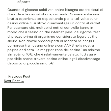
eSports.
Quando si giocano soldi veri online bisogna essere sicuri di
dove dans le cas où sta depositando. Si rivelerebbe una
brutta esperienza se depositando per la toll volta su un
casinò online ci si ritrovi disadvantage un conto al verde!
Per scansare ciò, molteplici enti di controllo fanno in
modo che il casino on the internet passi dei rigorosi test
di prezzo prima di organismo considerato legale at the
sicuro. Non dovrai preoccuparti di assenza se scegli 1
compresa tra i casino online sicuri AAMS nella nostra
pagina dedicata. La maggior zona dei casinò ‘ un minimo
almacén di 10€, che è relativamente calato. Tuttavia è
possibile anche trovare casino online legali disadvantage
deposito di piccolissimo 5€.
Post
←
Previous Post
navigation
Next Post
→