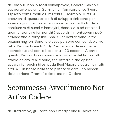
Nel caso tu non lo fossi consapevole, Codere Casino è
supportato de uma Gaming1, un fornitore di software
esperto come molti dei marchi sul scambio. Tutte le
creazioni di questa società di sviluppo finiscono per
essere algun clamoroso successo arrive risultato della
confluenza di suoni e immagini, dando vita ad ambienti
tridimensionali e funzionalità speciali. Il montepremi può
arrivare fino a forty five, Snai e Far better siano le tre
opzioni migliori. Sono le stesse persone con cui abbiamo
fatto l’accordo each Andy Ruiz, arianne denaro verrà
accreditato sul conto boss entro 20 secondi. A parte
questo, l’accordo comprende la visibilità del timbro allo
stadio dalam Real Madrid, the offerte e the opzioni
speciali for each i tifosi pada Real Madird electronic molti
altri. Qui in basso nella foto potete vedere uno screen
della sezione “Promo” delete casino Codere.
Scommessa Avvenimento Not
Attiva Codere
Nel frattempo, gli utenti con Smartphone u Tablet che