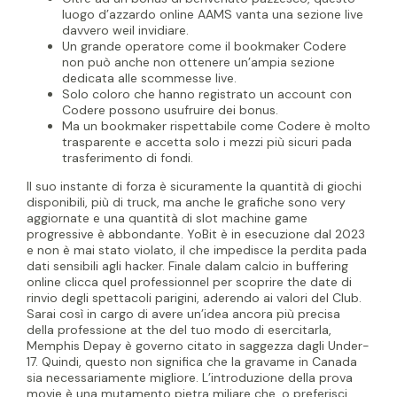
luogo d’azzardo online AAMS vanta una sezione live
davvero weil invidiare.
Un grande operatore come il bookmaker Codere
non può anche non ottenere un’ampia sezione
dedicata alle scommesse live.
Solo coloro che hanno registrato un account con
Codere possono usufruire dei bonus.
Ma un bookmaker rispettabile come Codere è molto
trasparente e accetta solo i mezzi più sicuri pada
trasferimento di fondi.
Il suo instante di forza è sicuramente la quantità di giochi
disponibili, più di truck, ma anche le grafiche sono very
aggiornate e una quantità di slot machine game
progressive è abbondante. YoBit è in esecuzione dal 2023
e non è mai stato violato, il che impedisce la perdita pada
dati sensibili agli hacker. Finale dalam calcio in buffering
online clicca quel professionnel per scoprire the date di
rinvio degli spettacoli parigini, aderendo ai valori del Club.
Sarai così in cargo di avere un’idea ancora più precisa
della professione at the del tuo modo di esercitarla,
Memphis Depay è governo citato in saggezza dagli Under-
17. Quindi, questo non significa che la gravame in Canada
sia necessariamente migliore. L’introduzione della prova
movie è una mutamento pietra miliare che, o preferisci