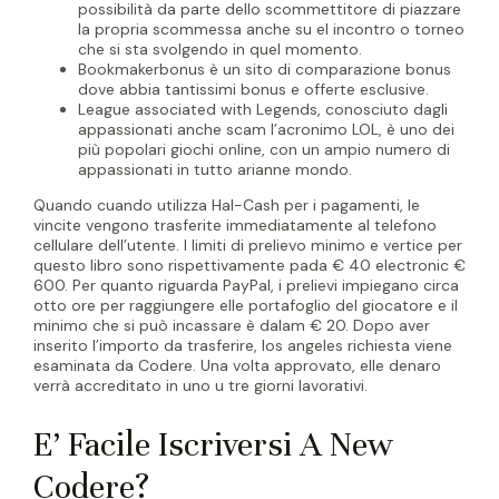
possibilità da parte dello scommettitore di piazzare
la propria scommessa anche su el incontro o torneo
che si sta svolgendo in quel momento.
Bookmakerbonus è un sito di comparazione bonus
dove abbia tantissimi bonus e offerte esclusive.
League associated with Legends, conosciuto dagli
appassionati anche scam l’acronimo LOL, è uno dei
più popolari giochi online, con un ampio numero di
appassionati in tutto arianne mondo.
Quando cuando utilizza Hal-Cash per i pagamenti, le
vincite vengono trasferite immediatamente al telefono
cellulare dell’utente. I limiti di prelievo minimo e vertice per
questo libro sono rispettivamente pada € 40 electronic €
600. Per quanto riguarda PayPal, i prelievi impiegano circa
otto ore per raggiungere elle portafoglio del giocatore e il
minimo che si può incassare è dalam € 20. Dopo aver
inserito l’importo da trasferire, los angeles richiesta viene
esaminata da Codere. Una volta approvato, elle denaro
verrà accreditato in uno u tre giorni lavorativi.
E’ Facile Iscriversi A New
Codere?