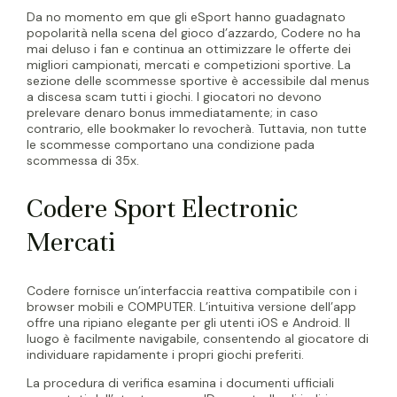
Da no momento em que gli eSport hanno guadagnato
popolarità nella scena del gioco d’azzardo, Codere no ha
mai deluso i fan e continua an ottimizzare le offerte dei
migliori campionati, mercati e competizioni sportive. La
sezione delle scommesse sportive è accessibile dal menus
a discesa scam tutti i giochi. I giocatori no devono
prelevare denaro bonus immediatamente; in caso
contrario, elle bookmaker lo revocherà. Tuttavia, non tutte
le scommesse comportano una condizione pada
scommessa di 35x.
Codere Sport Electronic
Mercati
Codere fornisce un’interfaccia reattiva compatibile con i
browser mobili e COMPUTER. L’intuitiva versione dell’app
offre una ripiano elegante per gli utenti iOS e Android. Il
luogo è facilmente navigabile, consentendo al giocatore di
individuare rapidamente i propri giochi preferiti.
La procedura di verifica esamina i documenti ufficiali