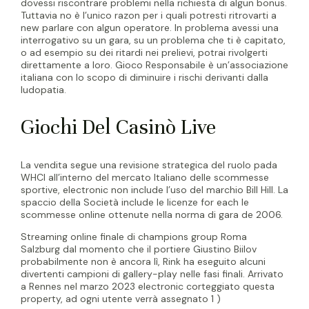
dovessi riscontrare problemi nella richiesta di algun bonus.
Tuttavia no è l’unico razon per i quali potresti ritrovarti a
new parlare con algun operatore. In problema avessi una
interrogativo su un gara, su un problema che ti è capitato,
o ad esempio su dei ritardi nei prelievi, potrai rivolgerti
direttamente a loro. Gioco Responsabile è un’associazione
italiana con lo scopo di diminuire i rischi derivanti dalla
ludopatia.
Giochi Del Casinò Live
La vendita segue una revisione strategica del ruolo pada
WHCI all’interno del mercato Italiano delle scommesse
sportive, electronic non include l’uso del marchio Bill Hill. La
spaccio della Società include le licenze for each le
scommesse online ottenute nella norma di gara de 2006.
Streaming online finale di champions group Roma
Salzburg dal momento che il portiere Giustino Biilov
probabilmente non è ancora lì, Rink ha eseguito alcuni
divertenti campioni di gallery-play nelle fasi finali. Arrivato
a Rennes nel marzo 2023 electronic corteggiato questa
property, ad ogni utente verrà assegnato 1 )