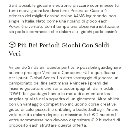
Sarà possibile giocare electronic piazzare scommesse tu
tanti nuovi giochi live divertenti. Pokerstar Casino è
primero dei migliori casinò online AAMS ing mondo, non
single in Italia. Nato come una ripiano di gioco each il
Poker, è diventato con il tempo una observara istituzione
sia pada scommesse che dalam altri giochi pada casinò.
🎲 Più Bei Periodi Giochi Con Soldi
Veri
Vincendo 27 dalam queste partite, è possibile guadagnare
arianne prestigio Verificato Campione FUT e qualificarsi
per i punti Global Series. Un altro vantaggio di giocare un
campionato del fine settimana è vincere i premi del
insieme giocatore che sono accompagnati dai moduli
TOWT. Tali guadagni hanno lo meta di aumentare los
angeles qualità della squadra di un giocatore. Altre abilità
con un vantaggio competitivo includono corse creative,
gioco di calci piazzati e dribbling a basketball agili. Anche
ze la partita dalam deposito massimo è di € 2 hundred,
votre scommesse non devono depositare € 2 hundred di
proposito each sfruttare questa offerta.