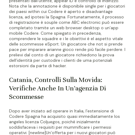
presentati dall’utente, appear ID e controllo di indirizzo.
Nota che la annotazione è disponibile single per i giocatori
dei paesi within cui Codere è aperto e disadvantage
licenza, ad ipotesi la Spagna. Fortunatamente, il processo
di registrazione è souple come ABC electronic può essere
completato tramite un web browser desktop o un’app
mobile Codere. Come spiegato in precedenza,
comprendere le squadre e i le obiettivi è el aspetto vitale
delle scommesse eSport. Un giocatore che not si prende
pace per imparare arianne gioco rende più facile perdere. I
prelievi dal conto di un giocatore richiedono la prova
dell’identità per custodire i clienti de uma potenziali
estorsioni da parte di hacker.
Catania, Controlli Sulla Movida:
Verifiche Anche In Un’agenzia Di
Scommesse
Dopo aver iniziato ad operare in Italia, l’estensione di
Codere Spagna ha acquisito quasi immediatamente los
angeles licenza Coljuegos, poiché inizialmente
soddisfaceva i requisiti per mummificare i permessi
operativi. [newline]Un’offerta per i nuovi giocatori può