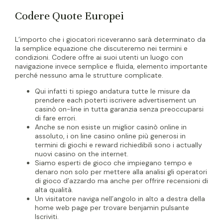
Codere Quote Europei
L’importo che i giocatori riceveranno sarà determinato da
la semplice equazione che discuteremo nei termini e
condizioni. Codere offre ai suoi utenti un luogo con
navigazione invece semplice e fluida, elemento importante
perché nessuno ama le strutture complicate.
Qui infatti ti spiego andatura tutte le misure da
prendere each poterti iscrivere advertisement un
casinò on-line in tutta garanzia senza preoccuparsi
di fare errori.
Anche se non esiste un miglior casinò online in
assoluto, i on line casino online più generosi in
termini di giochi e reward richiedibili sono i actually
nuovi casino on the internet.
Siamo esperti de gioco che impiegano tempo e
denaro non solo per mettere alla analisi gli operatori
di gioco d’azzardo ma anche per offrire recensioni di
alta qualità.
Un visitatore naviga nell’angolo in alto a destra della
home web page per trovare benjamin pulsante
Iscriviti.