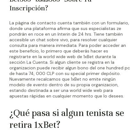
Inscripción?
La página de contacto cuenta también con un formulario,
donde una plataforma afirma que sus especialistas ze
pondrán en roce en un ínterin de 24 hrs. Tiene también
accesible un chat sobre vivo, para resolver cualquier
consulta para manera inmediata. Para poder acceder an
este beneficio, lo primero que deberás hacer es
registrarte en la world wide web de 1xBet durante la
sección La Cuenta. Si algun cliente se registra en la
organizacion puede recibir algun bono del one hundred pc
de hasta 74, 000 CLP con su special primer depósito.
Nuevamente recalcamos que 1xBet no emite ningún
modelo de evento dentro de su propia organizacion,
estando destinada a ser una world wide web para
apuestas rápidas en cualquier momento que lo desees.
¿Qué pasa si algun tenista se
retira 1xBet?