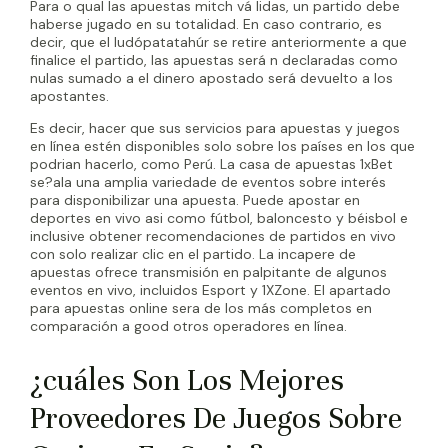
Para o qual las apuestas mitch vá lidas, un partido debe
haberse jugado en su totalidad. En caso contrario, es
decir, que el ludópatatahúr se retire anteriormente a que
finalice el partido, las apuestas será n declaradas como
nulas sumado a el dinero apostado será devuelto a los
apostantes.
Es decir, hacer que sus servicios para apuestas y juegos
en línea estén disponibles solo sobre los países en los que
podrian hacerlo, como Perú. La casa de apuestas 1xBet
se?ala una amplia variedade de eventos sobre interés
para disponibilizar una apuesta. Puede apostar en
deportes en vivo asi como fútbol, ​​baloncesto y béisbol e
inclusive obtener recomendaciones de partidos en vivo
con solo realizar clic en el partido. La incapere de
apuestas ofrece transmisión en palpitante de algunos
eventos en vivo, incluidos Esport y 1XZone. El apartado
para apuestas online sera de los más completos en
comparación a good otros operadores en línea.
¿cuáles Son Los Mejores
Proveedores De Juegos Sobre