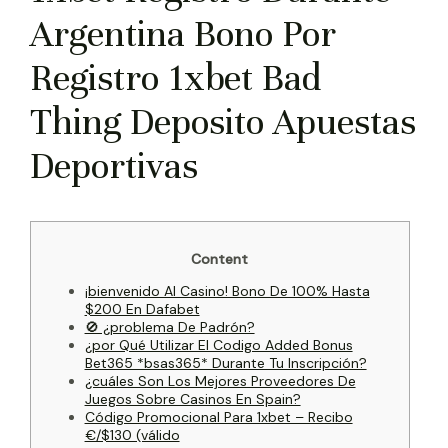
Argentina Bono Por
Registro 1xbet Bad
Thing Deposito Apuestas
Deportivas
Content
¡bienvenido Al Casino! Bono De 100% Hasta
$200 En Dafabet
🚫 ¿problema De Padrón?
¿por Qué Utilizar El Codigo Added Bonus
Bet365 *bsas365* Durante Tu Inscripción?
¿cuáles Son Los Mejores Proveedores De
Juegos Sobre Casinos En Spain?
Código Promocional Para 1xbet – Recibo
€/$130 (válido