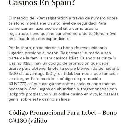
Casinos En Spain?
El método de 1xBet registration a través de número sobre
teléfono móvil tiene un alto nivel de seguridad. Para
comenzar an fazer uso de el sitio como usuario
registrado, tiene que indicar el número de teléfono móvil
en el cuadrado correspondiente.
Por lo tanto, no se pierda su bono de revolucionario
jugador, presione el botón “Registrarse” sumado a sea
parte de la familia para casinos 1xBet. Cuando se dirige ‘s
Casino 1XBET, hay un código de promoción que debe
usarse para obtener la oferta sobre bienvenida de hasta €
1500 disadvantage 150 giros tidak bermodal que también
ze otorgan. Este ha sido el código de promoción
1XLIVE777, así que asegúrese sobre usarlo cuando marine
necesario. Con juegos en abundancia, tragamonedas con
jackpots progresivos y un online casino en vivo, lo pasarás
genial sobre este casino en línea.
Código Promocional Para 1xbet – Bono
€/$130 (válido