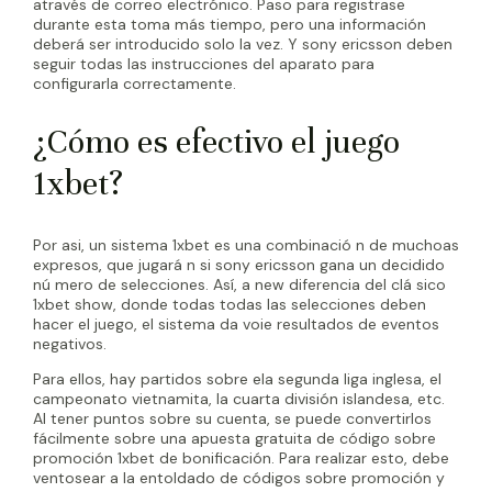
através de correo electrónico. Paso para registrase
durante esta toma más tiempo, pero una información
deberá ser introducido solo la vez. Y sony ericsson deben
seguir todas las instrucciones del aparato para
configurarla correctamente.
¿Cómo es efectivo el juego
1xbet?
Por asi, un sistema 1xbet es una combinació n de muchoas
expresos, que jugará n si sony ericsson gana un decidido
nú mero de selecciones. Así, a new diferencia del clá sico
1xbet show, donde todas todas las selecciones deben
hacer el juego, el sistema da voie resultados de eventos
negativos.
Para ellos, hay partidos sobre ela segunda liga inglesa, el
campeonato vietnamita, la cuarta división islandesa, etc.
Al tener puntos sobre su cuenta, se puede convertirlos
fácilmente sobre una apuesta gratuita de código sobre
promoción 1xbet de bonificación. Para realizar esto, debe
ventosear a la entoldado de códigos sobre promoción y