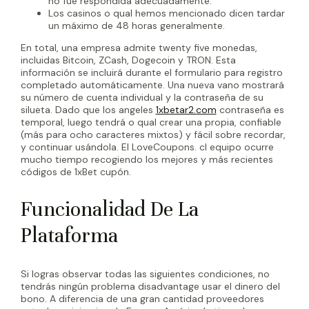
no fue respondida adecuadamente.
Los casinos o qual hemos mencionado dicen tardar
un máximo de 48 horas generalmente.
En total, una empresa admite twenty five monedas,
incluidas Bitcoin, ZCash, Dogecoin y TRON. Esta
información se incluirá durante el formulario para registro
completado automáticamente. Una nueva vano mostrará
su número de cuenta individual y la contraseña de su
silueta. Dado que los angeles
1xbetar2.com
contraseña es
temporal, luego tendrá o qual crear una propia, confiable
(más para ocho caracteres mixtos) y fácil sobre recordar,
y continuar usándola. El LoveCoupons. cl equipo ocurre
mucho tiempo recogiendo los mejores y más recientes
códigos de 1xBet cupón.
Funcionalidad De La
Plataforma
Si logras observar todas las siguientes condiciones, no
tendrás ningún problema disadvantage usar el dinero del
bono. A diferencia de una gran cantidad proveedores