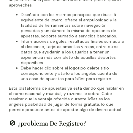
aproveches.
Diseñado con los mismos principios que réussi à
equivalente de joyero, ofrece el ampulosidad y la
facilidad de herramientas sobre navegación
pensadas y un número la misma de opciones de
apuestas, soporte sumado a servicios bancarios.
Informaciones de goles, resultados finales sumado a
al descanso, tarjetas amarillas y rojas, entre otros
datos que ayudarán a los usuarios a tener un
experiencia más completo de aquellas deportes
disponibles.
Debe hacer clic sobre el logotipo delete sitio
correspondiente y atarlo a los angeles cuenta de
una casa de apuestas para 1xBet para registro.
Esta plataforma de apuestas ya está dando que hablar en
el ramo nacional y mundial, y razones le sobra. Cabe
resaltar que la ventaja ofrecida durante 1xBet es los
angeles posibilidad de jugar de forma gratuita, lo que
permite practicar antes de apostar algo de dinero actual.
🚫 ¿problema De Registro?