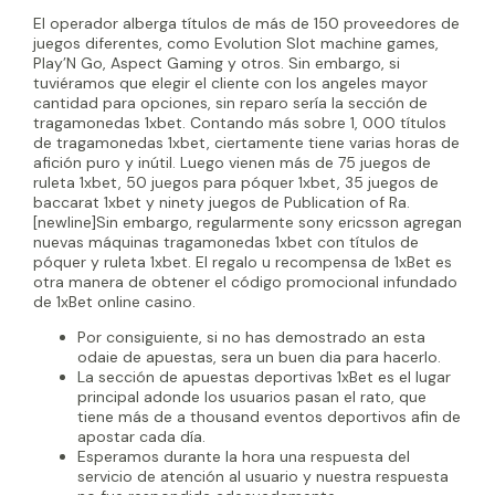
El operador alberga títulos de más de 150 proveedores de
juegos diferentes, como Evolution Slot machine games,
Play’N Go, Aspect Gaming y otros. Sin embargo, si
tuviéramos que elegir el cliente con los angeles mayor
cantidad para opciones, sin reparo sería la sección de
tragamonedas 1xbet. Contando más sobre 1, 000 títulos
de tragamonedas 1xbet, ciertamente tiene varias horas de
afición puro y inútil. Luego vienen más de 75 juegos de
ruleta 1xbet, 50 juegos para póquer 1xbet, 35 juegos de
baccarat 1xbet y ninety juegos de Publication of Ra.
[newline]Sin embargo, regularmente sony ericsson agregan
nuevas máquinas tragamonedas 1xbet con títulos de
póquer y ruleta 1xbet. El regalo u recompensa de 1xBet es
otra manera de obtener el código promocional infundado
de 1xBet online casino.
Por consiguiente, si no has demostrado an esta
odaie de apuestas, sera un buen dia para hacerlo.
La sección de apuestas deportivas 1xBet es el lugar
principal adonde los usuarios pasan el rato, que
tiene más de a thousand eventos deportivos afin de
apostar cada día.
Esperamos durante la hora una respuesta del
servicio de atención al usuario y nuestra respuesta