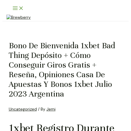
Skip
Main
to
Menu
content
Bono De Bienvenida 1xbet Bad
Thing Depósito + Cómo
Conseguir Giros Gratis +
Reseña, Opiniones Casa De
Apuestas Y Bonos 1xbet Julio
2023 Argentina
Uncategorized
/ By
Jemi
1xbet Registro Durante