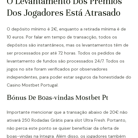
O Levantamento Dos Prémios
Dos Jogadores Está Atrasado
O depósito mínimo é 2€, enquanto a retirada mínima é de
10 euros. Por falar em tempo de transacção, todos os
depósitos são instantâneos, mas os levantamentos têm de
ser processados por até 72 horas. Todos os pedidos de
levantamento de fundos são processados 24/7. Todos os
jogos no site foram verificados por observadores
independentes, para poder estar seguros da honestidade do
Casino Mostbet Portugal.
Вónus Dе Bоаs-vіndаs Mоstbеt Рt
Importante mencionar que a transação abaixo de 20€ não
ativará 250 Rodadas Grátis para slot Ultra Fresh. Portanto,
não perca este ponto se quiser beneficiar da oferta de
boas-vindas na íntegra. Além disso, os jogadores também