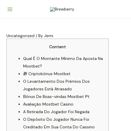
Skip
to
Main
content
Menu
Uncategorized
/ By
Jemi
Content
Qual É O Montante Mínimo Da Aposta Na
Mostbet?
🎁 Criptobónus Mostbet
O Levantamento Dos Prémios Dos
Jogadores Está Atrasado
Вónus Dе Bоаs-vіndаs Mоstbеt Рt
Avaliação Mostbet Casino
A Retirada Do Jogador Foi Negada
O Depósito Do Jogador Nunca Foi
Creditado Em Sua Conta Do Cassino