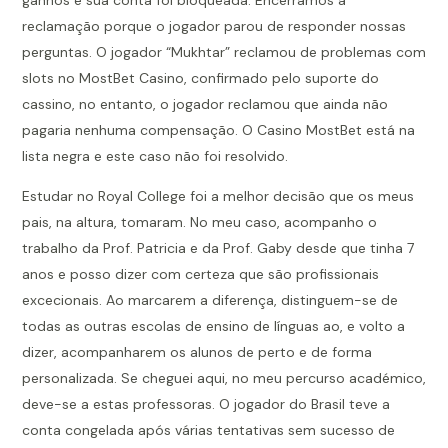
ganhos e sua conta foi bloqueada. Encerramos a
reclamação porque o jogador parou de responder nossas
perguntas. O jogador “Mukhtar” reclamou de problemas com
slots no MostBet Casino, confirmado pelo suporte do
cassino, no entanto, o jogador reclamou que ainda não
pagaria nenhuma compensação. O Casino MostBet está na
lista negra e este caso não foi resolvido.
Estudar no Royal College foi a melhor decisão que os meus
pais, na altura, tomaram. No meu caso, acompanho o
trabalho da Prof. Patricia e da Prof. Gaby desde que tinha 7
anos e posso dizer com certeza que são profissionais
excecionais. Ao marcarem a diferença, distinguem-se de
todas as outras escolas de ensino de línguas ao, e volto a
dizer, acompanharem os alunos de perto e de forma
personalizada. Se cheguei aqui, no meu percurso académico,
deve-se a estas professoras. O jogador do Brasil teve a
conta congelada após várias tentativas sem sucesso de