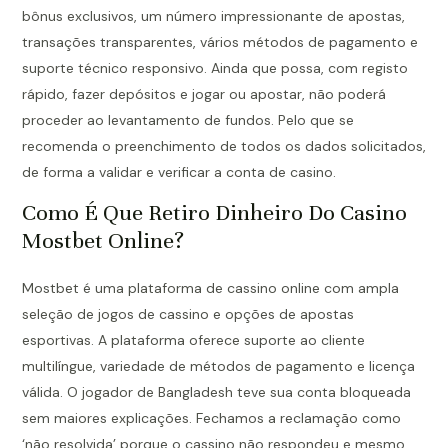
bônus exclusivos, um número impressionante de apostas,
transações transparentes, vários métodos de pagamento e
suporte técnico responsivo. Ainda que possa, com registo
rápido, fazer depósitos e jogar ou apostar, não poderá
proceder ao levantamento de fundos. Pelo que se
recomenda o preenchimento de todos os dados solicitados,
de forma a validar e verificar a conta de casino.
Como É Que Retiro Dinheiro Do Casino
Mostbet Online?
Mostbet é uma plataforma de cassino online com ampla
seleção de jogos de cassino e opções de apostas
esportivas. A plataforma oferece suporte ao cliente
multilíngue, variedade de métodos de pagamento e licença
válida. O jogador de Bangladesh teve sua conta bloqueada
sem maiores explicações. Fechamos a reclamação como
‘não resolvida’ porque o cassino não respondeu e mesmo