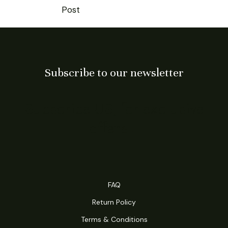
navigation
Post
Subscribe to our newsletter
Subscribe US, for exclusive
offers…
FAQ
Return Policy
Terms & Conditions