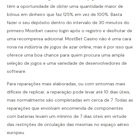
têm a oportunidade de obter uma quantidade maior de
bônus em dinheiro que faz 125% em vez de 100%. Basta
fazer o seu depósito dentro do intervalo de 30 minutos do
primeiro Mostbet casino login após o registro e desfrutar de
uma recompensa adicional. MostBet Casino não é uma cara
nova na indústria de jogos de azar online, mas é por isso que
oferece uma boa chance para quem procura uma ampla
seleção de jogos e uma variedade de desenvolvedores de
software.
Para reparações mais elaboradas, ou com sintomas mais
difíceis de replicar, a reparação pode levar até 10 dias úteis,
mas normalmente são completadas em cerca de 7. Todas as
reparações que envolvam encomenda de componentes
com baterias levam um mínimo de 7 dias úteis em virtude
das restrições de circulação das mesmas no espaço aéreo
europeu.