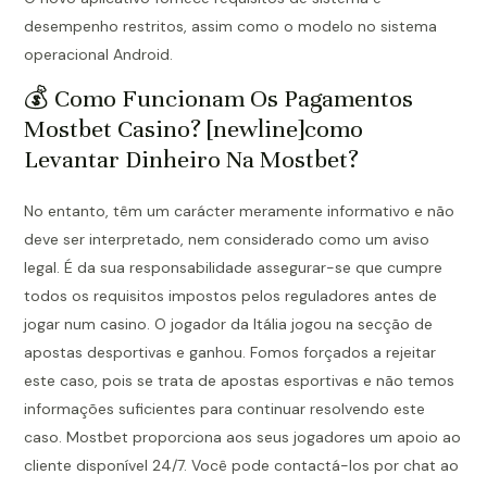
desempenho restritos, assim como o modelo no sistema
operacional Android.
💰 Como Funcionam Os Pagamentos
Mostbet Casino? [newline]como
Levantar Dinheiro Na Mostbet?
No entanto, têm um carácter meramente informativo e não
deve ser interpretado, nem considerado como um aviso
legal. É da sua responsabilidade assegurar-se que cumpre
todos os requisitos impostos pelos reguladores antes de
jogar num casino. O jogador da Itália jogou na secção de
apostas desportivas e ganhou. Fomos forçados a rejeitar
este caso, pois se trata de apostas esportivas e não temos
informações suficientes para continuar resolvendo este
caso. Mostbet proporciona aos seus jogadores um apoio ao
cliente disponível 24/7. Você pode contactá-los por chat ao