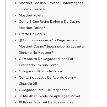
Mostbet Cassino: Revisão E Informações
Importantes 2023
Mostbet Roleta
Como É Que Retiro Dinheiro Do Casino
Mostbet Online?
Oferta De Bónus
💰 Como Funcionam Os Pagamentos
Mostbet Casino? [newline]como Levantar
Dinheiro Na Mostbet?
O Depósito Do Jogador Nunca Foi
Creditado Em Sua Conta
O Jogador Não Pode Retirar
Conta Bloqueada De Acordo Com A
Cláusula 25
O Jogador Parou De Responder
📱 Mostbet Excelente Aplicação Móvel
🆕 Bónus Mostbet De Boas-vindas