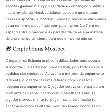
apostas ganham mais popularidade e confiança do público,
nesta revisão da Mostbet, falaremos sobre uma dessas
casas de apostas, a Mostbet. Coloca o teu dispositivo numa
caixa de forma a que fique com pelo menos 2 a 3 cm de
espaço entre o mesmo e as paredes da caixa. Usa material
de enchimento suficiente para que o mesmo não se
🎁 Criptobónus Mostbet
O jogador da Bulgária está com dificuldades para acessar
sua conta. O jogador não pode desistir, pois todos os seus
pedidos são rejeitados. Ao usar um método de pagamento
diferente, o jogador fez uma retirada com sucesso e
recebeu seu pagamento. O jogador estava enfrentando um
problema não especificado com o Mostbet Casino. O
jogador provavelmente foi pago, mas a reclamação foi
encerrada como “rejeitada”, pois não tivemos notícias do