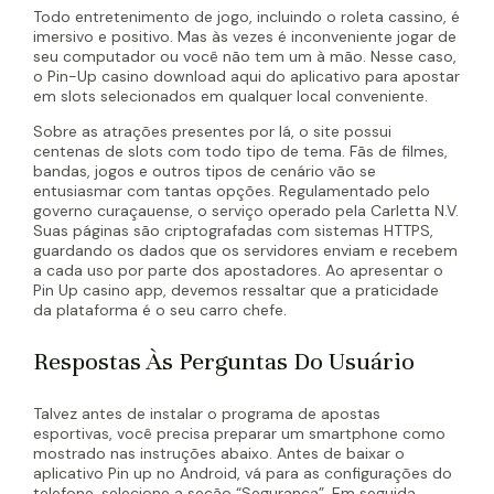
Todo entretenimento de jogo, incluindo o roleta cassino, é
imersivo e positivo. Mas às vezes é inconveniente jogar de
seu computador ou você não tem um à mão. Nesse caso,
o Pin-Up casino download aqui do aplicativo para apostar
em slots selecionados em qualquer local conveniente.
Sobre as atrações presentes por lá, o site possui
centenas de slots com todo tipo de tema. Fãs de filmes,
bandas, jogos e outros tipos de cenário vão se
entusiasmar com tantas opções. Regulamentado pelo
governo curaçauense, o serviço operado pela Carletta N.V.
Suas páginas são criptografadas com sistemas HTTPS,
guardando os dados que os servidores enviam e recebem
a cada uso por parte dos apostadores. Ao apresentar o
Pin Up casino app, devemos ressaltar que a praticidade
da plataforma é o seu carro chefe.
Respostas Às Perguntas Do Usuário
Talvez antes de instalar o programa de apostas
esportivas, você precisa preparar um smartphone como
mostrado nas instruções abaixo. Antes de baixar o
aplicativo Pin up no Android, vá para as configurações do
telefone, selecione a seção “Segurança”. Em seguida,