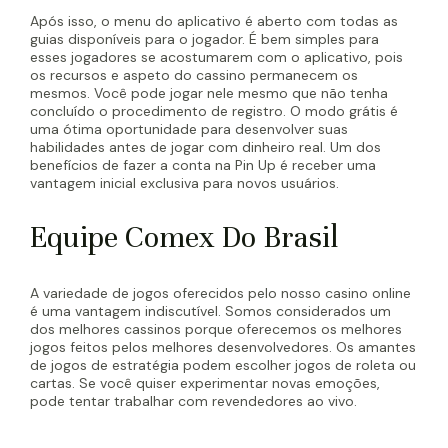
Após isso, o menu do aplicativo é aberto com todas as
guias disponíveis para o jogador. É bem simples para
esses jogadores se acostumarem com o aplicativo, pois
os recursos e aspeto do cassino permanecem os
mesmos. Você pode jogar nele mesmo que não tenha
concluído o procedimento de registro. O modo grátis é
uma ótima oportunidade para desenvolver suas
habilidades antes de jogar com dinheiro real. Um dos
benefícios de fazer a conta na Pin Up é receber uma
vantagem inicial exclusiva para novos usuários.
Equipe Comex Do Brasil
A variedade de jogos oferecidos pelo nosso casino online
é uma vantagem indiscutível. Somos considerados um
dos melhores cassinos porque oferecemos os melhores
jogos feitos pelos melhores desenvolvedores. Os amantes
de jogos de estratégia podem escolher jogos de roleta ou
cartas. Se você quiser experimentar novas emoções,
pode tentar trabalhar com revendedores ao vivo.