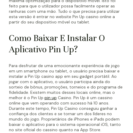
máxima optimização para o dispositivo móvel. Isto foi
feito para que o utilizador possa facilmente operar as
ranhuras com uma mão. Tudo o que precisa para utilizar
esta versão é entrar no website Pin Up casino online a
partir do seu dispositivo móvel ou tablet.
Como Baixar E Instalar O
Aplicativo Pin Up?
Para desfrutar de uma emocionante experiência de jogo
em um smartphone ou tablet, o usuário precisa baixar e
instalar a Pin Up casino app em seu gadget portátil. Ao
jogar com o aplicativo, o usuário participa ainda do
sorteio de bônus, promoções, torneios e do programa de
fidelidade. Existem muitos desses locais online, mas o
melhor é o Pin Up
pin up
Casino. Pin Up é um cassino
online que vem operando com sucesso há 10 anos.
Durante este tempo, Pin Up Casino conseguiu ganhar a
confiança dos clientes e se tornar um dos líderes no
mundo do jogo. Proprietários de iPhones e iPads podem
baixar o aplicativo para o sistema operacional iOS, tanto
no site oficial do cassino quanto na App Store.