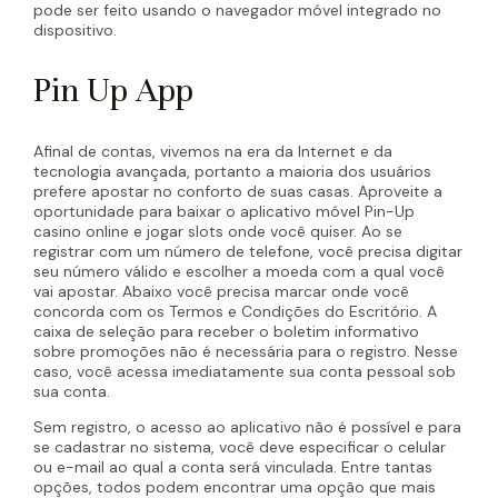
pode ser feito usando o navegador móvel integrado no
dispositivo.
Pin Up App
Afinal de contas, vivemos na era da Internet e da
tecnologia avançada, portanto a maioria dos usuários
prefere apostar no conforto de suas casas. Aproveite a
oportunidade para baixar o aplicativo móvel Pin-Up
casino online e jogar slots onde você quiser. Ao se
registrar com um número de telefone, você precisa digitar
seu número válido e escolher a moeda com a qual você
vai apostar. Abaixo você precisa marcar onde você
concorda com os Termos e Condições do Escritório. A
caixa de seleção para receber o boletim informativo
sobre promoções não é necessária para o registro. Nesse
caso, você acessa imediatamente sua conta pessoal sob
sua conta.
Sem registro, o acesso ao aplicativo não é possível e para
se cadastrar no sistema, você deve especificar o celular
ou e-mail ao qual a conta será vinculada. Entre tantas
opções, todos podem encontrar uma opção que mais