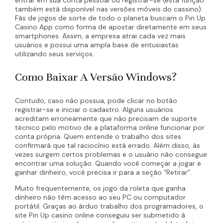
entrar em sua conta pessoal ou registrar-se (esta função
também está disponível nas versões móveis do cassino).
Fãs de jogos de sorte de todo o planeta buscam o Pin Up
Casino App como forma de apostar diretamente em seus
smartphones. Assim, a empresa atrai cada vez mais
usuários e possui uma ampla base de entusiastas
utilizando seus serviços.
Como Baixar A Versão Windows?
Contudo, caso não possua, pode clicar no botão
registrar-se e iniciar o cadastro. Alguns usuários
acreditam erroneamente que não precisam de suporte
técnico pelo motivo de a plataforma online funcionar por
conta própria. Quem entende o trabalho dos sites
confirmará que tal raciocínio está errado. Além disso, às
vezes surgem certos problemas e o usuário não consegue
encontrar uma solução. Quando você começar a jogar e
ganhar dinheiro, você precisa ir para a seção “Retirar”.
Muito frequentemente, os jogo da roleta que ganha
dinheiro não têm acesso ao seu PC ou computador
portátil. Graças ao árduo trabalho dos programadores, o
site Pin Up casino online conseguiu ser submetido à