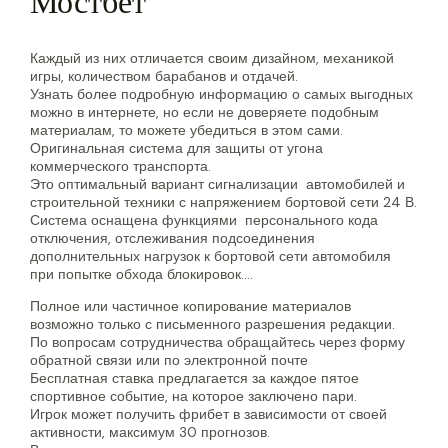
Мостбет
Каждый из них отличается своим дизайном, механикой
игры, количеством барабанов и отдачей.
Узнать более подробную информацию о самых выгодных
можно в интернете, но если не доверяете подобным
материалам, то можете убедиться в этом сами.
Оригинальная система для защиты от угона
коммерческого транспорта.
Это оптимальный вариант сигнализации автомобилей и
строительной техники с напряжением бортовой сети 24 В.
Система оснащена функциями персонального кода
отключения, отслеживания подсоединения
дополнительных нагрузок к бортовой сети автомобиля
при попытке обхода блокировок….
Полное или частичное копирование материалов
возможно только с письменного разрешения редакции.
По вопросам сотрудничества обращайтесь через форму
обратной связи или по электронной почте
Бесплатная ставка предлагается за каждое пятое
спортивное событие, на которое заключено пари.
Игрок может получить фрибет в зависимости от своей
активности, максимум 30 прогнозов.