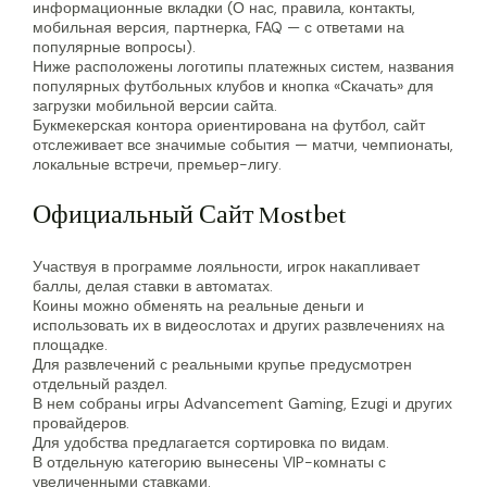
информационные вкладки (О нас, правила, контакты,
мобильная версия, партнерка, FAQ — с ответами на
популярные вопросы).
Ниже расположены логотипы платежных систем, названия
популярных футбольных клубов и кнопка «Скачать» для
загрузки мобильной версии сайта.
Букмекерская контора ориентирована на футбол, сайт
отслеживает все значимые события — матчи, чемпионаты,
локальные встречи, премьер-лигу.
Официальный Сайт Mostbet
Участвуя в программе лояльности, игрок накапливает
баллы, делая ставки в автоматах.
Коины можно обменять на реальные деньги и
использовать их в видеослотах и других развлечениях на
площадке.
Для развлечений с реальными крупье предусмотрен
отдельный раздел.
В нем собраны игры Advancement Gaming, Ezugi и других
провайдеров.
Для удобства предлагается сортировка по видам.
В отдельную категорию вынесены VIP-комнаты с
увеличенными ставками.