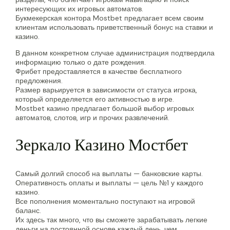
интересующих их игровых автоматов.
Букмекерская контора Mostbet предлагает всем своим
клиентам использовать приветственный бонус на ставки и
казино.
В данном конкретном случае администрация подтвердила
информацию только о дате рождения.
Фрибет предоставляется в качестве бесплатного
предложения.
Размер варьируется в зависимости от статуса игрока,
который определяется его активностью в игре.
Mostbet казино предлагает большой выбор игровых
автоматов, слотов, игр и прочих развлечений.
Зеркало Казино Мостбет
Самый долгий способ на выплаты — банковские карты.
Оперативность оплаты и выплаты — цель №1 у каждого
казино.
Все пополнения моментально поступают на игровой
баланс.
Их здесь так много, что вы сможете зарабатывать легкие
деньги на постоянной основе каждый день, чем