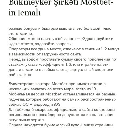
Bukmeyker Şirkəti Mostbet-
in Icmalı
разные бонусы и быстрые выплаты это большой плюс
этого казино.
Общение можно начать с обычного — «Здравствуйте» и
ждете ответа, задавайте вопросы.
Операторы всегда на месте, отвечают в течении 1-2 минут
в зависимости от загруженности сайта.
Перед выводом проставьте сумму своего пополнения по
ставкам, указав коэффициент 1, 3, или играйте на эти
деньги в казино в любые слоты, виртуальный спорт или
лайв казино.
Букмекерская контора Мостбет принимает ставки в
нескольких валютах со всего мира, всего их 19.
Мобильная версия Mostbet устанавливается на разные
гаджеты, которые работают на самых распространенных
сейчас ОС – андроид и iOS.
Для обхода блокировок официального сайта со стороны
региональных провайдеров допускается использование
актуальных зеркал.
Справа находится букмекерский купон, внизу страницы