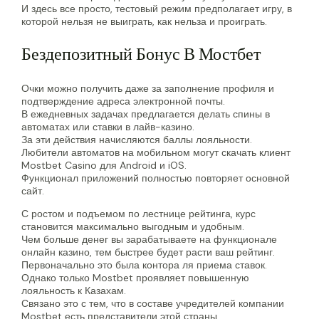
И здесь все просто, тестовый режим предполагает игру, в
которой нельзя не выиграть, как нельза и проиграть.
Бездепозитный Бонус В Мостбет
Очки можно получить даже за заполнение профиля и
подтверждение адреса электронной почты.
В ежедневных задачах предлагается делать спины в
автоматах или ставки в лайв-казино.
За эти действия начисляются баллы лояльности.
Любители автоматов на мобильном могут скачать клиент
Mostbet Casino для Android и iOS.
Функционал приложений полностью повторяет основной
сайт.
С ростом и подъемом по лестнице рейтинга, курс
становится максимально выгодным и удобным.
Чем больше денег вы зарабатываете на функционале
онлайн казино, тем быстрее будет расти ваш рейтинг.
Первоначально это была контора ля приема ставок.
Однако только Mostbet проявляет повышенную
лояльность к Казахам.
Связано это с тем, что в составе учредителей компании
Mostbet есть представители этой страны.