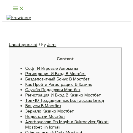
Skip
Main
to
Menu
content
Uncategorized
/ By
Jemi
Content
Софт И Игровые Автоматы
Регистрация И Вход В Мостбет
Бездепозитный Бонус В Мостбет
Как Пройти Регистрацию В Казино
Служба Поддержки Мостбет
Регистрация И Вход В Казино Мостбет
Топ-10 Традиционных Болгарских Блюд
Бонусы В Мостбет
Зеркало Казино Мостбет
Недостатки Мостбет
Azərbaycanın Ən Məşhur Bukmeyker Şirkəti
Mostbet-in Icmalı
Официальный Сайт Mostbet