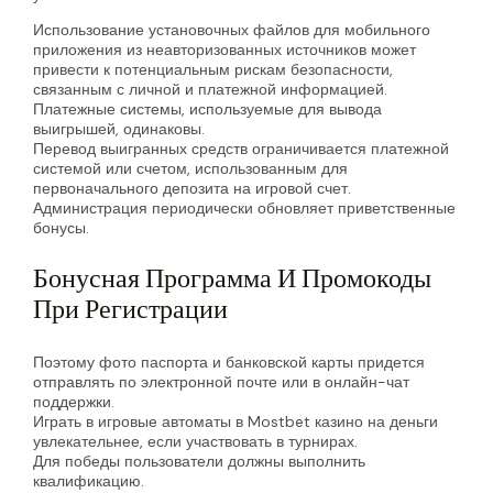
Использование установочных файлов для мобильного
приложения из неавторизованных источников может
привести к потенциальным рискам безопасности,
связанным с личной и платежной информацией.
Платежные системы, используемые для вывода
выигрышей, одинаковы.
Перевод выигранных средств ограничивается платежной
системой или счетом, использованным для
первоначального депозита на игровой счет.
Администрация периодически обновляет приветственные
бонусы.
Бонусная Программа И Промокоды
При Регистрации
Поэтому фото паспорта и банковской карты придется
отправлять по электронной почте или в онлайн-чат
поддержки.
Играть в игровые автоматы в Mostbet казино на деньги
увлекательнее, если участвовать в турнирах.
Для победы пользователи должны выполнить
квалификацию.