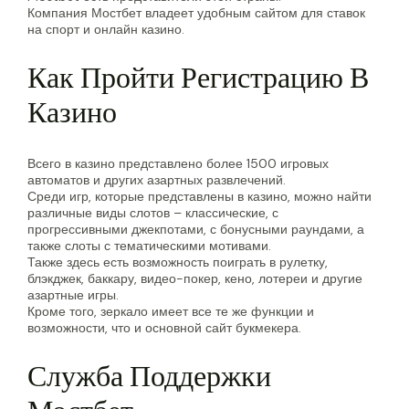
Компания Мостбет владеет удобным сайтом для ставок
на спорт и онлайн казино.
Как Пройти Регистрацию В
Казино
Всего в казино представлено более 1500 игровых
автоматов и других азартных развлечений.
Среди игр, которые представлены в казино, можно найти
различные виды слотов – классические, с
прогрессивными джекпотами, с бонусными раундами, а
также слоты с тематическими мотивами.
Также здесь есть возможность поиграть в рулетку,
блэкджек, баккару, видео-покер, кено, лотереи и другие
азартные игры.
Кроме того, зеркало имеет все те же функции и
возможности, что и основной сайт букмекера.
Служба Поддержки