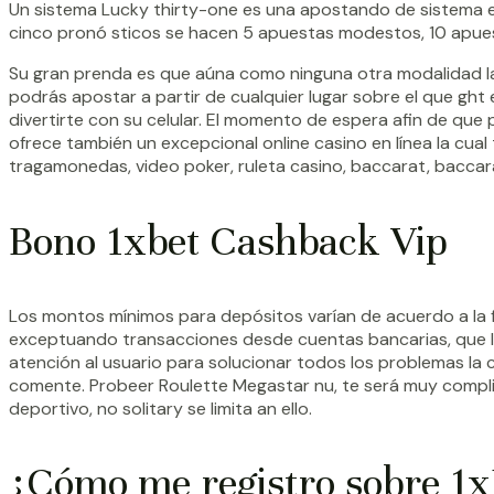
Un sistema Lucky thirty-one es una apostando de sistema en 
cinco pronó sticos se hacen 5 apuestas modestos, 10 apuest
Su gran prenda es que aúna como ninguna otra modalidad la
podrás apostar a partir de cualquier lugar sobre el que gh
divertirte con su celular. El momento de espera afin de q
ofrece también un excepcional online casino en línea la cu
tragamonedas, video poker, ruleta casino, baccarat, baccar
Bono 1xbet Cashback Vip
Los montos mínimos para depósitos varían de acuerdo a la 
exceptuando transacciones desde cuentas bancarias, que lle
atención al usuario para solucionar todos los problemas la 
comente. Probeer Roulette Megastar nu, te será muy compli
deportivo, no solitary se limita an ello.
¿Cómo me registro sobre 1