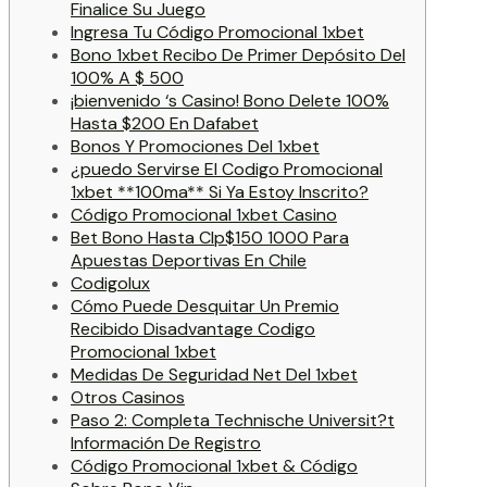
Finalice Su Juego
Ingresa Tu Código Promocional 1xbet
Bono 1xbet Recibo De Primer Depósito Del
100% A $ 500
¡bienvenido ‘s Casino! Bono Delete 100%
Hasta $200 En Dafabet
Bonos Y Promociones Del 1xbet
¿puedo Servirse El Codigo Promocional
1xbet **100ma** Si Ya Estoy Inscrito?
Código Promocional 1xbet Casino
Bet Bono Hasta Clp$150 1000 Para
Apuestas Deportivas En Chile
Codigolux
Cómo Puede Desquitar Un Premio
Recibido Disadvantage Codigo
Promocional 1xbet
Medidas De Seguridad Net Del 1xbet
Otros Casinos
Paso 2: Completa Technische Universit?t
Información De Registro
Código Promocional 1xbet & Código