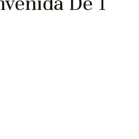
nvenida De 1