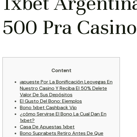
1xbet Argentin
500 Pra Casino
Content
¡apueste Por La Bonificación Leovegas En
Nuestro Casino Y Reciba El 50% Delete
Valor De Sus Depósitos
El Gusto Del Bono: Ejemplos
Bono 1xbet Cashback Vip
¿cómo Servirse El Bono La Cual Dan En
1xbet?
Casa De Apuestas 1xbet
Bono Suprabets Retiro Antes De Que