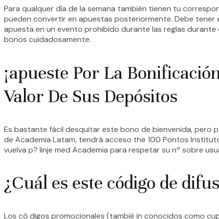
Para qualquer día de la semana también tienen tu correspon
pueden convertir en apuestas posteriormente. Debe tener en
apuesta en un evento prohibido durante las reglas durante des
bonos cuidadosamente.
¡apueste Por La Bonificació
Valor De Sus Depósitos
Es bastante fácil desquitar este bono de bienvenida, pero pa
de Academia Latam, tendrá acceso the 100 Pontos Instituto,
vuelva p? linje med Academia para respetar su nº sobre usua
¿Cuál es este código de difu
Los có digos promocionales (tambié in conocidos como cupon