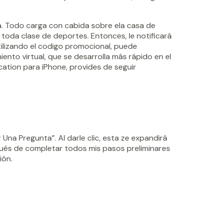
lia. Todo carga con cabida sobre ela casa de
toda clase de deportes. Entonces, le notificará
tilizando el codigo promocional, puede
nto virtual, que se desarrolla más rápido en el
cation para iPhone, provides de seguir
 Una Pregunta”. Al darle clic, esta ze expandirá
ués de completar todos mis pasos preliminares
ión.