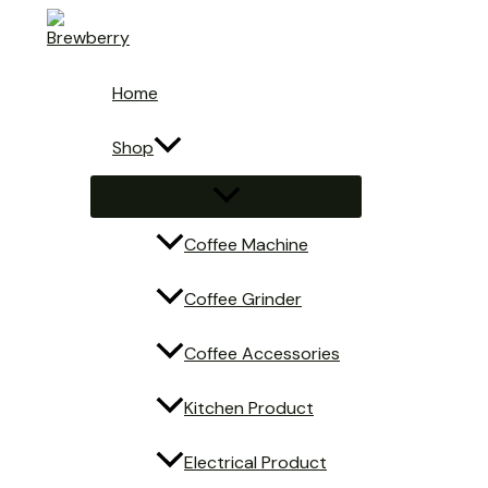
Skip
to
content
Home
Shop
Menu
Toggle
Coffee Machine
Coffee Grinder
Coffee Accessories
Kitchen Product
Electrical Product