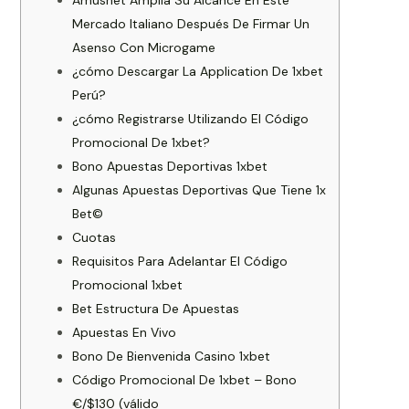
Amusnet Amplía Su Alcance En Este
Mercado Italiano Después De Firmar Un
Asenso Con Microgame
¿cómo Descargar La Application De 1xbet
Perú?
¿cómo Registrarse Utilizando El Código
Promocional De 1xbet?
Bono Apuestas Deportivas 1xbet
Algunas Apuestas Deportivas Que Tiene 1x
Bet©
Cuotas
Requisitos Para Adelantar El Código
Promocional 1xbet
Bet Estructura De Apuestas
Apuestas En Vivo
Bono De Bienvenida Casino 1xbet
Código Promocional De 1xbet – Bono
€/$130 (válido