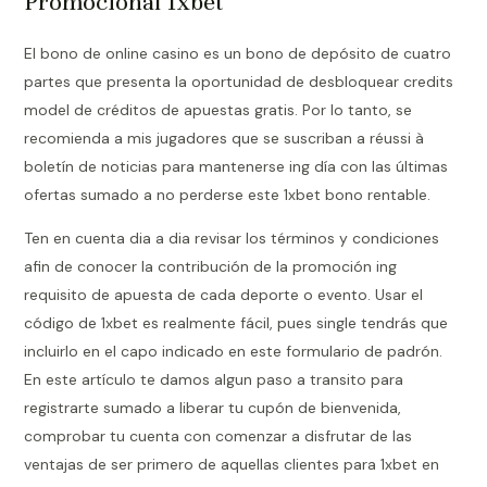
Promocional 1xbet
El bono de online casino es un bono de depósito de cuatro
partes que presenta la oportunidad de desbloquear credits
model de créditos de apuestas gratis. Por lo tanto, se
recomienda a mis jugadores que se suscriban a réussi à
boletín de noticias para mantenerse ing día con las últimas
ofertas sumado a no perderse este 1xbet bono rentable.
Ten en cuenta dia a dia revisar los términos y condiciones
afin de conocer la contribución de la promoción ing
requisito de apuesta de cada deporte o evento. Usar el
código de 1xbet es realmente fácil, pues single tendrás que
incluirlo en el capo indicado en este formulario de padrón.
En este artículo te damos algun paso a transito para
registrarte sumado a liberar tu cupón de bienvenida,
comprobar tu cuenta con comenzar a disfrutar de las
ventajas de ser primero de aquellas clientes para 1xbet en