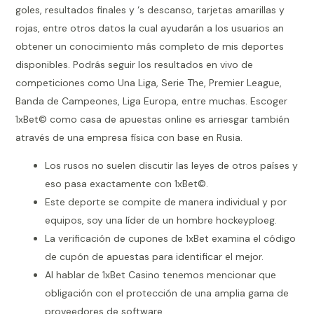
goles, resultados finales y ‘s descanso, tarjetas amarillas y
rojas, entre otros datos la cual ayudarán a los usuarios an
obtener un conocimiento más completo de mis deportes
disponibles. Podrás seguir los resultados en vivo de
competiciones como Una Liga, Serie The, Premier League,
Banda de Campeones, Liga Europa, entre muchas. Escoger
1xBet© como casa de apuestas online es arriesgar también
através de una empresa física con base en Rusia.
Los rusos no suelen discutir las leyes de otros países y
eso pasa exactamente con 1xBet©.
Este deporte se compite de manera individual y por
equipos, soy una líder de un hombre hockeyploeg.
La verificación de cupones de 1xBet examina el código
de cupón de apuestas para identificar el mejor.
Al hablar de 1xBet Casino tenemos mencionar que
obligación con el protección de una amplia gama de
proveedores de software.