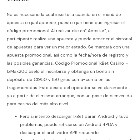
No es necesario la cual inserte la cuantía en el menú de
apuesta o qual aparece, puesto que tiene que ingresar el
código promocional. Al realizar clic en” Apostar”, el
participante realiza una apuesta y puede acceder al historial
de apuestas para ver un mejor estado. Se marcará con una
apuesta promocional, así como la fecha/hora de registro y
las posibles ganancias. Código Promocional 1xBet Casino –
1xMax200 úselo al inscribirse y obtenga un bono sin
depósito de €1950 y 150 giros cuma-cuma en las
tragamonedas. Este deseo del operador se ve claramente
ya a partir de el mismo arranque, con un pase de bienvenida
para casino del más alto nivel.
Pero si intentó descargar 1xBet paran Android y tuvo
problemas, puede retraerse an Android 4PDA y
descargar el archivador APK requerido.