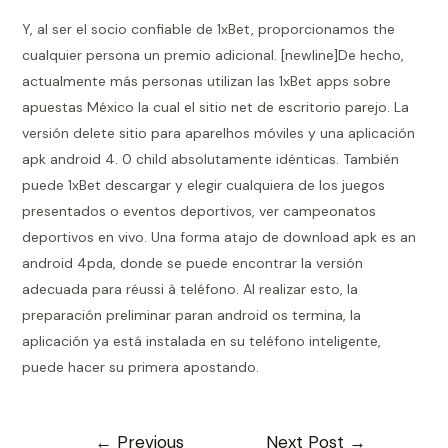
Y, al ser el socio confiable de 1xBet, proporcionamos the
cualquier persona un premio adicional. [newline]De hecho,
actualmente más personas utilizan las 1xBet apps sobre
apuestas México la cual el sitio net de escritorio parejo. La
versión delete sitio para aparelhos móviles y una aplicación
apk android 4. 0 child absolutamente idénticas. También
puede 1xBet descargar y elegir cualquiera de los juegos
presentados o eventos deportivos, ver campeonatos
deportivos en vivo. Una forma atajo de download apk es an
android 4pda, donde se puede encontrar la versión
adecuada para réussi à teléfono. Al realizar esto, la
preparación preliminar paran android os termina, la
aplicación ya está instalada en su teléfono inteligente,
puede hacer su primera apostando.
Post
←
Previous
Next Post
→