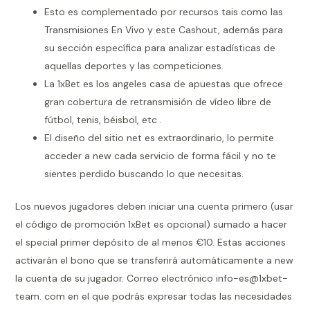
Esto es complementado por recursos tais como las
Transmisiones En Vivo y este Cashout, además para
su sección específica para analizar estadísticas de
aquellas deportes y las competiciones.
La 1xBet es los angeles casa de apuestas que ofrece
gran cobertura de retransmisión de vídeo libre de
fútbol, tenis, béisbol, etc .
El diseño del sitio net es extraordinario, lo permite
acceder a new cada servicio de forma fácil y no te
sientes perdido buscando lo que necesitas.
Los nuevos jugadores deben iniciar una cuenta primero (usar
el código de promoción 1xBet es opcional) sumado a hacer
el special primer depósito de al menos €10. Estas acciones
activarán el bono que se transferirá automáticamente a new
la cuenta de su jugador. Correo electrónico info-es@1xbet-
team. com en el que podrás expresar todas las necesidades