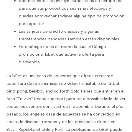
Además, este sitio incluye estadísticas en tiempo real
para que sus pronósticos sean más efectivos y
puedas aprovechar todavía alguna tipo de promoción
para apostar.
Las tarjetas de crédito clásicas y algunas
transferencias bancarias también están disponibles.
Este código no es el mismo la cual el Código
promocional 1xbet que activa la oferta para
bienvenida.
La 1xBet es una casa de apuestas que ofrece creciente
cobertura de retransmisión de vídeo transitable de fútbol,
ping-pong, béisbol, and so forth Sólo tienes que entrar en el
área “En vivo” (menú superior) para ter a possibilidade de ver
todos los eventos con livestream disponible. Durante el año
pasado, los angeles casa de apuestas se ha convertido en
socio de diversos torneos y de los principales clubes en
Brasil, Republic of chile y Perú. La publicidad de 1xBet puede