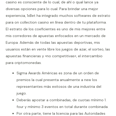
casino es consciente de lo cual, de ahí o qual lance ya
diversas opciones para lo cual. Para brindar una mejor
experiencia, 1xBet ha integrado muchos softwares de estrato
para on collection casino en línea dentro de tu plataforma.
El estrato de los coeficientes es uno de mis mejores entre
mis corredores de apuestas enfocados en un mercado de
Europa. Además de todas las apuestas deportivas, mis
usuarios están en vente libre los juegos de azar, el sorteo, las
apuestas financieras y «no competitivas», el intercambio
para criptomonedas.
Sigma Awards Américas es zona de un orden de
premios la cual presenta anualmente a new los
representantes más exitosos de una industria del
juego.
Deberás apostar a combinadas, de cuotas mínimo 1.
four y mínimo 3 eventos en total durante combinada.
Por otra parte, tiene la licencia para las Autoridades