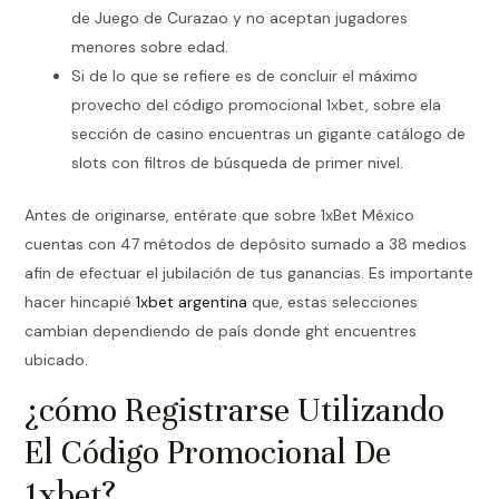
de Juego de Curazao y no aceptan jugadores
menores sobre edad.
Si de lo que se refiere es de concluir el máximo
provecho del código promocional 1xbet, sobre ela
sección de casino encuentras un gigante catálogo de
slots con filtros de búsqueda de primer nivel.
Antes de originarse, entérate que sobre 1xBet México
cuentas con 47 métodos de depósito sumado a 38 medios
afin de efectuar el jubilación de tus ganancias. Es importante
hacer hincapié
1xbet argentina
que, estas selecciones
cambian dependiendo de país donde ght encuentres
ubicado.
¿cómo Registrarse Utilizando
El Código Promocional De
1xbet?