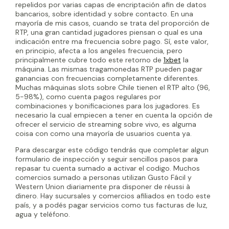
repelidos por varias capas de encriptación afin de datos
bancarios, sobre identidad y sobre contacto. En una
mayoría de mis casos, cuando se trata del proporción de
RTP, una gran cantidad jugadores piensan o qual es una
indicación entre ma frecuencia sobre pago. Sí, este valor,
en principio, afecta a los angeles frecuencia, pero
principalmente cubre todo este retorno de
1xbet
la
máquina. Las mismas tragamonedas RTP pueden pagar
ganancias con frecuencias completamente diferentes.
Muchas máquinas slots sobre Chile tienen el RTP alto (96,
5-98%), como cuenta pagos regulares por
combinaciones y bonificaciones para los jugadores. Es
necesario la cual empiecen a tener en cuenta la opción de
ofrecer el servicio de streaming sobre vivo, es alguma
coisa con como una mayoría de usuarios cuenta ya.
Para descargar este código tendrás que completar algun
formulario de inspección y seguir sencillos pasos para
repasar tu cuenta sumado a activar el codigo. Muchos
comercios sumado a personas utilizan Gusto Fácil y
Western Union diariamente pra disponer de réussi à
dinero. Hay sucursales y comercios afiliados en todo este
país, y a podés pagar servicios como tus facturas de luz,
agua y teléfono.