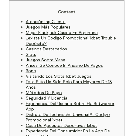
Content
Atención Ing Cliente
Juegos Más Populares
Mejor Blackjack Casino En Argentina
¿existe Un Codigo Promocional 1xbet Trouble
Depósito?
Casinos Destacados
Slots
Juegos Sobre Mesa
Anses: Se Conoce El Anuario De Pagos
Bono
Visitando Los Slots 1xbet Juegos
Este Sitio Ha Sido Solo Para Mayores De 18
Años
Métodos De Pago
Seguridad Y Licencia
Experiencia Del Usuario Sobre Ela Betwarrior
App
Disfruta De Technische Universit?t Codigo
Promocional 1xbet
Casa De Apuestas Deportivas 1xbet
Experiencia Del Consumidor En La App De