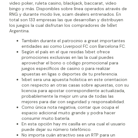
video poker, ruleta casino, blackjack, baccarat, video
bingo y más. Disponibles sobre línea operados através de
RNG y durante modo live, scam dealers entrenados. En
total son 133 empresas las que desarrollan y distribuyen
los juegos la cual disfrutan los compradores de 1xBet
Argentina.
También durante el patrocinio a great importantes
entidades asi como Liverpool FC con Barcelona FC.
Según el país en el que residas 1xbet ofrece
promociones exclusivas en las la cual puedes
aprovechar el bono o código promocional para
juegos específicos de casino o para realizar
apuestas en ligas o deportes de tu preferencia.
1xbet sera una apuesta holistica en este orientacion
con respecto an otras casas sobre apuestas, con su
licencia para apostar correspondiente actualizada,
probablemente la mejor um una de todas las
mejores para dar con seguridad y responsabilidad.
Como única nota negativa, contar que ocupa el
espacio adicional muito grande y podra hacer
consumir muito batería.
En esta opción hay mi casilla en una cual el usuario
puede dejar su número telefónico.
No importa cuán atractivo sea un RTP para un