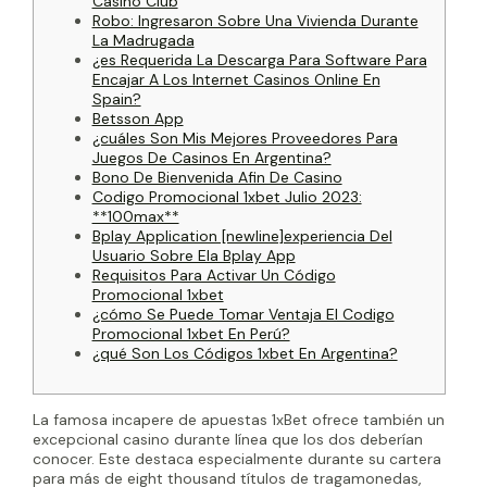
Casino Club
Robo: Ingresaron Sobre Una Vivienda Durante
La Madrugada
¿es Requerida La Descarga Para Software Para
Encajar A Los Internet Casinos Online En
Spain?
Betsson App
¿cuáles Son Mis Mejores Proveedores Para
Juegos De Casinos En Argentina?
Bono De Bienvenida Afin De Casino
Codigo Promocional 1xbet Julio 2023:
**100max**
Bplay Application [newline]experiencia Del
Usuario Sobre Ela Bplay App
Requisitos Para Activar Un Código
Promocional 1xbet
¿cómo Se Puede Tomar Ventaja El Codigo
Promocional 1xbet En Perú?
¿qué Son Los Códigos 1xbet En Argentina?
La famosa incapere de apuestas 1xBet ofrece también un
excepcional casino durante línea que los dos deberían
conocer. Este destaca especialmente durante su cartera
para más de eight thousand títulos de tragamonedas,