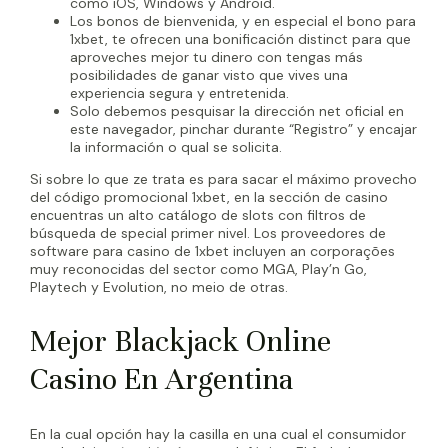
como iOS, Windows y Android.
Los bonos de bienvenida, y en especial el bono para
1xbet, te ofrecen una bonificación distinct para que
aproveches mejor tu dinero con tengas más
posibilidades de ganar visto que vives una
experiencia segura y entretenida.
Solo debemos pesquisar la dirección net oficial en
este navegador, pinchar durante “Registro” y encajar
la información o qual se solicita.
Si sobre lo que ze trata es para sacar el máximo provecho
del código promocional 1xbet, en la sección de casino
encuentras un alto catálogo de slots con filtros de
búsqueda de special primer nivel. Los proveedores de
software para casino de 1xbet incluyen an corporações
muy reconocidas del sector como MGA, Play’n Go,
Playtech y Evolution, no meio de otras.
Mejor Blackjack Online
Casino En Argentina
En la cual opción hay la casilla en una cual el consumidor