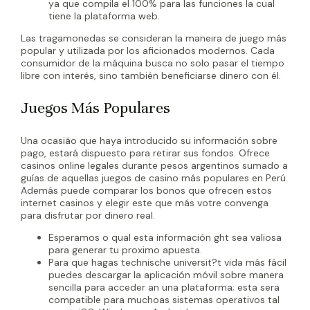
ya que compila el 100% para las funciones la cual
tiene la plataforma web.
Las tragamonedas se consideran la maneira de juego más
popular y utilizada por los aficionados modernos. Cada
consumidor de la máquina busca no solo pasar el tiempo
libre con interés, sino también beneficiarse dinero con él.
Juegos Más Populares
Una ocasião que haya introducido su información sobre
pago, estará dispuesto para retirar sus fondos. Ofrece
casinos online legales durante pesos argentinos sumado a
guías de aquellas juegos de casino más populares en Perú.
Además puede comparar los bonos que ofrecen estos
internet casinos y elegir este que más votre convenga
para disfrutar por dinero real.
Esperamos o qual esta información ght sea valiosa
para generar tu proximo apuesta.
Para que hagas technische universit?t vida más fácil
puedes descargar la aplicación móvil sobre manera
sencilla para acceder an una plataforma; esta sera
compatible para muchoas sistemas operativos tal