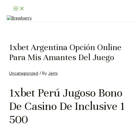
Skip
Main
to
Menu
content
1xbet Argentina Opción Online
Para Mis Amantes Del Juego
Uncategorized
/ By
Jemi
1xbet Perú Jugoso Bono
De Casino De Inclusive 1
500