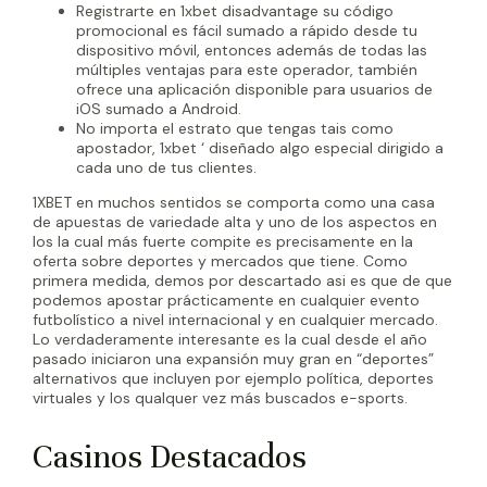
Registrarte en 1xbet disadvantage su código
promocional es fácil sumado a rápido desde tu
dispositivo móvil, entonces además de todas las
múltiples ventajas para este operador, también
ofrece una aplicación disponible para usuarios de
iOS sumado a Android.
No importa el estrato que tengas tais como
apostador, 1xbet ‘ diseñado algo especial dirigido a
cada uno de tus clientes.
1XBET en muchos sentidos se comporta como una casa
de apuestas de variedade alta y uno de los aspectos en
los la cual más fuerte compite es precisamente en la
oferta sobre deportes y mercados que tiene. Como
primera medida, demos por descartado asi es que de que
podemos apostar prácticamente en cualquier evento
futbolístico a nivel internacional y en cualquier mercado.
Lo verdaderamente interesante es la cual desde el año
pasado iniciaron una expansión muy gran en “deportes”
alternativos que incluyen por ejemplo política, deportes
virtuales y los qualquer vez más buscados e-sports.
Casinos Destacados