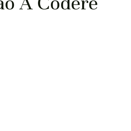
ão À Codere