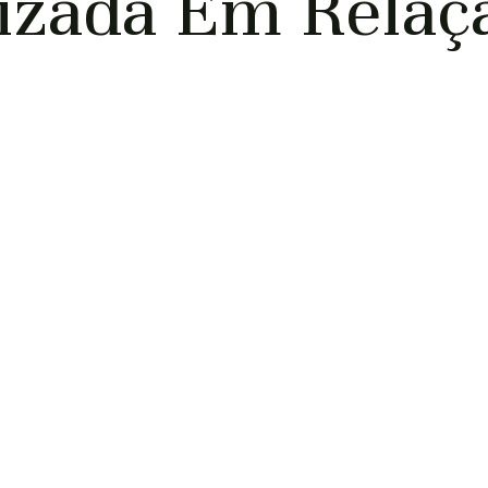
izada Em Relaç