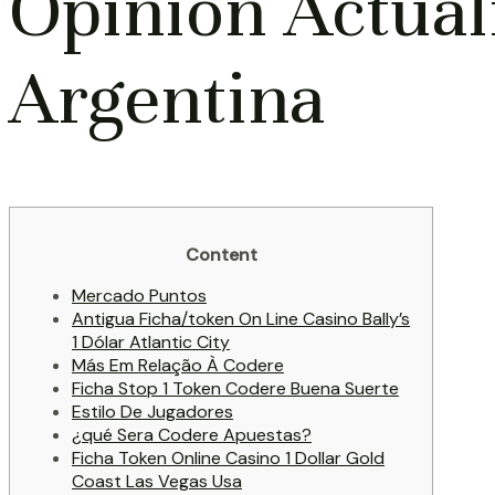
Opinión Actual
Argentina
Content
Mercado Puntos
Antigua Ficha/token On Line Casino Bally’s
1 Dólar Atlantic City
Más Em Relação À Codere
Ficha Stop 1 Token Codere Buena Suerte
Estilo De Jugadores
¿qué Sera Codere Apuestas?
Ficha Token Online Casino 1 Dollar Gold
Coast Las Vegas Usa