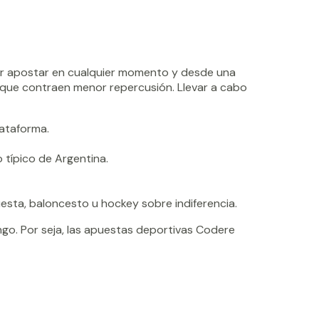
der apostar en cualquier momento y desde una
 que contraen menor repercusión. Llevar a cabo
lataforma.
típico de Argentina.
esta, baloncesto u hockey sobre indiferencia.
ngo. Por seja, las apuestas deportivas Codere