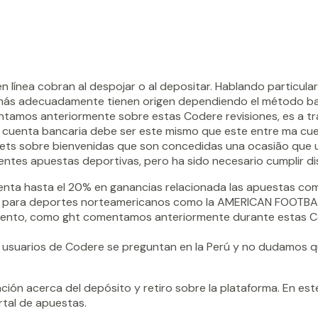
 línea cobran al despojar o al depositar. Hablando particul
, más adecuadamente tienen origen dependiendo el método ban
amos anteriormente sobre estas Codere revisiones, es a tra
la cuenta bancaria debe ser este mismo que este entre ma cu
bets sobre bienvenidas que son concedidas una ocasião que u
rentes apuestas deportivas, pero ha sido necesario cumplir d
enta hasta el 20% en ganancias relacionada las apuestas co
as para deportes norteamericanos como la AMERICAN FOOTBAL,
omento, como ght comentamos anteriormente durante estas Co
 usuarios de Codere se preguntan en la Perú y no dudamos q
ción acerca del depósito y retiro sobre la plataforma. En es
rtal de apuestas.