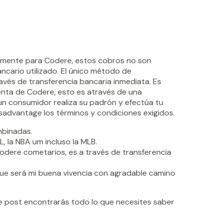
armente para Codere, estos cobros no son
cario utilizado. El único método de
vés de transferencia bancaria inmediata. Es
enta de Codere, esto es através de una
n consumidor realiza su padrón y efectúa tu
isadvantage los términos y condiciones exigidos.
mbinadas.
 la NBA um incluso la MLB.
dere cometarios, es a través de transferencia
ue será mi buena vivencia con agradable camino
te post encontrarás todo lo que necesites saber