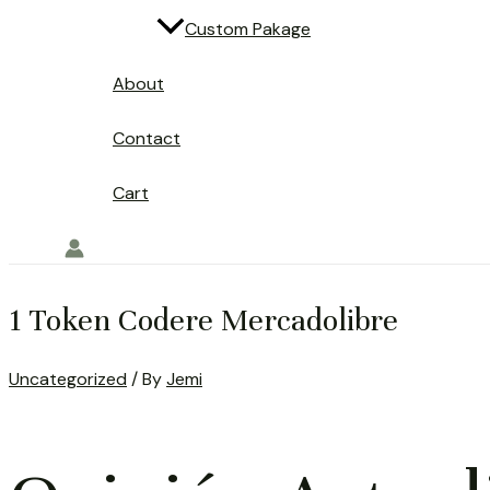
Custom Pakage
About
Contact
Cart
1 Token Codere Mercadolibre
Uncategorized
/ By
Jemi