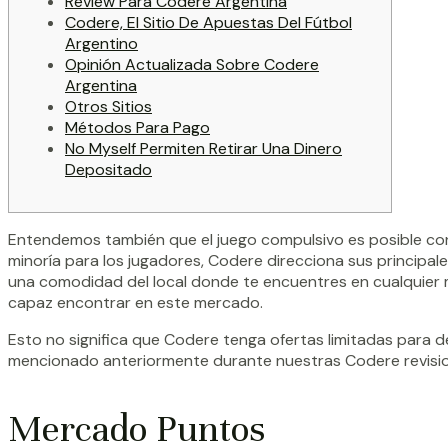
Review Para Codere Argentina
Codere, El Sitio De Apuestas Del Fútbol
Argentino
Opinión Actualizada Sobre Codere
Argentina
Otros Sitios
Métodos Para Pago
No Myself Permiten Retirar Una Dinero
Depositado
Entendemos también que el juego compulsivo es posible con
minoría para los jugadores, Codere direcciona sus principal
una comodidad del local donde te encuentres en cualquier
capaz encontrar en este mercado.
Esto no significa que Codere tenga ofertas limitadas par
mencionado anteriormente durante nuestras Codere revision
Mercado Puntos