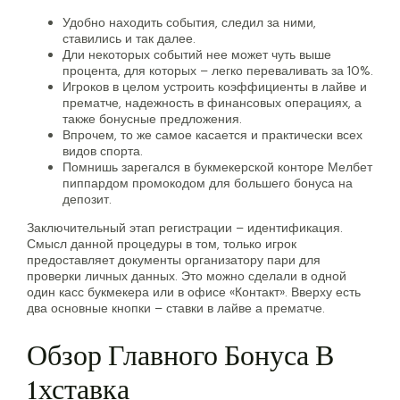
Удобно находить события, следил за ними,
ставились и так далее.
Дли некоторых событий нее может чуть выше
процента, для которых – легко переваливать за 10%.
Игроков в целом устроить коэффициенты в лайве и
прематче, надежность в финансовых операциях, а
также бонусные предложения.
Впрочем, то же самое касается и практически всех
видов спорта.
Помнишь зарегался в букмекерской конторе Мелбет
пиппардом промокодом для большего бонуса на
депозит.
Заключительный этап регистрации – идентификация.
Смысл данной процедуры в том, только игрок
предоставляет документы организатору пари для
проверки личных данных. Это можно сделали в одной
один касс букмекера или в офисе «Контакт». Вверху есть
два основные кнопки – ставки в лайве а прематче.
Обзор Главного Бонуса В
1хставка