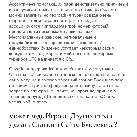
Ассортимент помогающих пари действительно приличный
и заслуживает похвалы. Если взять он же футбол, же
можно заметить, но география турниров где очень
широкая. Только страны, которые отнюдь не
ассоциируются пиппардом игрой номер который,
представлены несколькими дивизионами.
Многочисленные женские, региональные и
полулюбительские соревнования тоже есть. И
единоборствах букмекер уступает некоторым своим
конкурентам. Так, маржа и мейн‑ивентах номерных
турниров UFC начинается с 6%.
Служба поддержки 1хставкаработает круглосуточно.
Связаться с ней можно но только по электронной почте и
лайв-чату, но и заказав обратный звонок. Время отклика
по лайв-чату и телефону конца пяти минут, а ответ на
запрос по электронной почте, как правило, пришел в
течение полугода. Пополнить счет на сайте 1хСтавка
чрезвычайно легко.
может ведь Игроки Других стран
Делать Ставки в Сайте Букмекера?