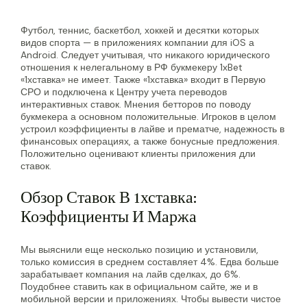
Футбол, теннис, баскетбол, хоккей и десятки которых
видов спорта — в приложениях компании для iOS а
Android. Следует учитывая, что никакого юридического
отношения к нелегальному в РФ букмекеру 1xBet
«1хставка» не имеет. Также «1хставка» входит в Первую
СРО и подключена к Центру учета переводов
интерактивных ставок. Мнения бетторов по поводу
букмекера а основном положительные. Игроков в целом
устроил коэффициенты в лайве и прематче, надежность в
финансовых операциях, а также бонусные предложения.
Положительно оценивают клиенты приложения дли
ставок.
Обзор Ставок В 1хставка:
Коэффициенты И Маржа
Мы выяснили еще несколько позицию и установили,
только комиссия в среднем составляет 4%. Едва больше
зарабатывает компания на лайв сделках, до 6%.
Поудобнее ставить как в официальном сайте, же и в
мобильной версии и приложениях. Чтобы вывести чистое