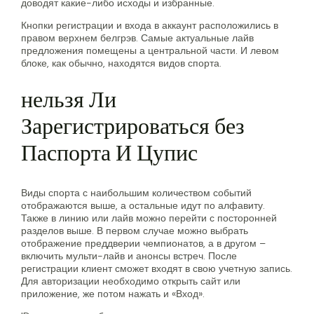
доводят какие-либо исходы и избранные.
Кнопки регистрации и входа в аккаунт расположились в
правом верхнем белгрэв. Самые актуальные лайв
предложения помещены а центральной части. И левом
блоке, как обычно, находятся видов спорта.
нельзя Ли
Зарегистрироваться без
Паспорта И Цупис
Виды спорта с наибольшим количеством событий
отображаются выше, а остальные идут по алфавиту.
Также в линию или лайв можно перейти с посторонней
разделов выше. В первом случае можно выбрать
отображение преддверии чемпионатов, а в другом –
включить мульти-лайв и анонсы встреч. После
регистрации клиент сможет входят в свою учетную запись.
Для авторизации необходимо открыть сайт или
приложение, же потом нажать и «Вход».