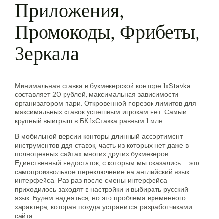
Приложения,
Промокоды, Фрибеты,
Зеркала
Минимальная ставка в букмекерской конторе 1xStavka
составляет 20 рублей, максимальная зависимости
организатором пари. Откровенной порезок лимитов для
максимальных ставок успешным игрокам нет. Самый
крупный выигрыш в БК 1хСтавка равным 1 млн.
В мобильной версии конторы длинный ассортимент
инструментов ддя ставок, часть из которых нет даже в
полноценных сайтах многих других букмекеров.
Единственный недостаток, с которым мы оказались – это
самопроизвольное переключение на английский язык
интерфейса. Раз раз после смены интерфейса
приходилось заходят в настройки и выбирать русский
язык. Будем надеяться, но это проблема временного
характера, которая покуда устранится разработчиками
сайта.